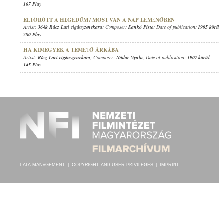
167 Play
ELTÖRÖTT A HEGEDŰM / MOST VAN A NAP LEMENŐBEN
Artist:
36-ik Rácz Laci cigányzenekara
; Composer:
Dankó Pista
; Date of publication:
1905 körü
280 Play
HA KIMEGYEK A TEMETŐ ÁRKÁBA
Artist:
Rácz Laci cigányzenekara
; Composer:
Nádor Gyula
; Date of publication:
1907 körül
145 Play
DATA MANAGEMENT
|
COPYRIGHT AND USER PRIVILEGES
|
IMPRINT