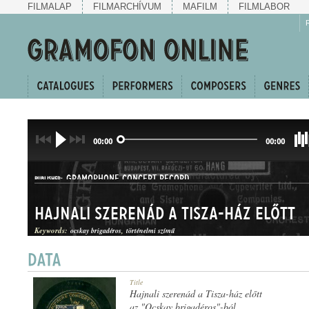
FILMALAP
FILMARCHÍVUM
MAFILM
FILMLABOR
00:00
00:00
GRAMOPHONE CONCERT RECORD
PUBLISHER:
Hajnali szerenád a Tisza-ház előtt
Keywords:
ocskay brigadéros
történelmi szímű
G. C.-70548
Title
RECORD NUMBER:
Hajnali szerenád a Tisza-ház előtt
az "Ocskay brigadéros"-ból