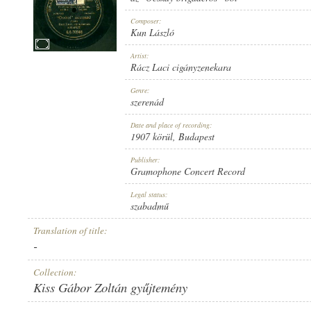
Composer:
Kun László
Artist:
Rácz Laci cigányzenekara
RÁCZ LACI CIGÁNYZENEKARA
ARTIST:
Genre:
szerenád
Date and place of recording:
1907 körül
, Budapest
Publisher:
Gramophone Concert Record
KUN LÁSZLÓ
COMPOSER:
Legal status:
szabadmű
Translation of title:
-
Collection:
Kiss Gábor Zoltán gyűjtemény
SZERENÁD
GENRE: