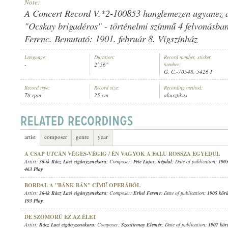
Note:
A Concert Record V.*2-100853 hanglemezen ugyanez a f
"Ocskay brigadéros" - történelmi színmű 4 felvonásban
Ferenc. Bemutató: 1901. február 8. Vígszínház
1907 KÖRÜL
Language:
Duration:
Record number, sticker
PUBLICATION:
-
2' 56"
number:
G. C.-70548, 5426 I
Record type:
Record size:
Recording method:
78 rpm
25 cm
akusztikus
artist
composer
genre
year
A CSAP UTCÁN VÉGES-VÉGIG / ÉN VAGYOK A FALU ROSSZA EGYEDÜL
Artist:
36-ik Rácz Laci cigányzenekara
; Composer:
Pete Lajos
,
népdal
; Date of publication:
1905
463 Play
BORDAL A "BÁNK BÁN" CÍMŰ OPERÁBÓL
Artist:
36-ik Rácz Laci cigányzenekara
; Composer:
Erkel Ferenc
; Date of publication:
1905 kör
193 Play
DE SZOMORÚ EZ AZ ÉLET
Artist:
Rácz Laci cigányzenekara
; Composer:
Szentirmay Elemér
; Date of publication:
1907 kör