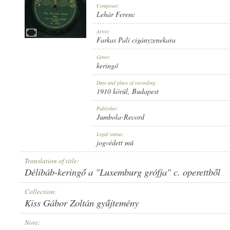
Composer:
Lehár Ferenc
Artist:
Farkas Pali cigányzenekara
1910 KÖRÜL
Genre:
PUBLICATION:
keringő
Date and place of recording:
1910 körül
, Budapest
Publisher:
Jumbola-Record
JUMBOLA-RECORD
Legal status:
PUBLISHER:
jogvédett mű
Translation of title:
Délibáb-keringő a "Luxemburg grófja" c. operettből
Collection:
Kiss Gábor Zoltán gyűjtemény
NO. 15294.
RECORD NUMBER:
Note: