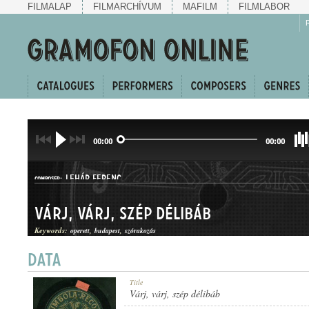
FILMALAP
FILMARCHÍVUM
MAFILM
FILMLABOR
00:00
00:00
LEHÁR FERENC
COMPOSER:
Várj, várj, szép délibáb
Keywords:
operett
budapest
szórakozás
KERINGŐ
Title
GENRE:
Várj, várj, szép délibáb