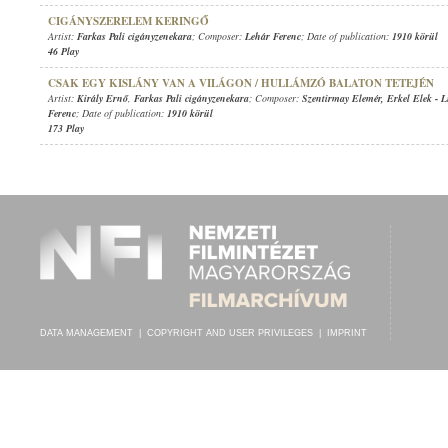
CIGÁNYSZERELEM KERINGŐ
Artist:
Farkas Pali cigányzenekara
; Composer:
Lehár Ferenc
; Date of publication:
1910 körül
46 Play
CSAK EGY KISLÁNY VAN A VILÁGON / HULLÁMZÓ BALATON TETEJÉN
Artist:
Király Ernő
,
Farkas Pali cigányzenekara
; Composer:
Szentirmay Elemér
,
Erkel Elek
-
L
Ferenc
; Date of publication:
1910 körül
173 Play
DATA MANAGEMENT
|
COPYRIGHT AND USER PRIVILEGES
|
IMPRINT