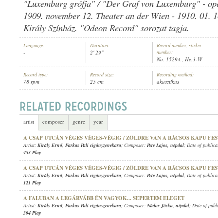
"Luxemburg grófja" / "Der Graf von Luxemburg" - ope
1909. november 12. Theater an der Wien - 1910. 01. 1
Király Színház. "Odeon Record" sorozat tagja.
Language:
Duration:
Record number, sticker
-
2' 29"
number:
FARKAS PALI CIGÁNYZENEKARA
ARTIST:
No. 15294., He.3-W
Record type:
Record size:
Recording method:
78 rpm
25 cm
akusztikus
artist
composer
genre
year
A CSAP UTCÁN VÉGES VÉGES-VÉGIG / ZÖLDRE VAN A RÁCSOS KAPU FE
Artist:
Király Ernő
,
Farkas Pali cigányzenekara
; Composer:
Pete Lajos
,
népdal
; Date of public
453 Play
A CSAP UTCÁN VÉGES VÉGES-VÉGIG / ZÖLDRE VAN A RÁCSOS KAPU FE
Artist:
Király Ernő
,
Farkas Pali cigányzenekara
; Composer:
Pete Lajos
,
népdal
; Date of public
121 Play
A FALUBAN A LEGÁRVÁBB ÉN VAGYOK... SEPERTEM ELEGET
Artist:
Király Ernő
,
Farkas Pali cigányzenekara
; Composer:
Nádor Jóska
,
népdal
; Date of publ
304 Play