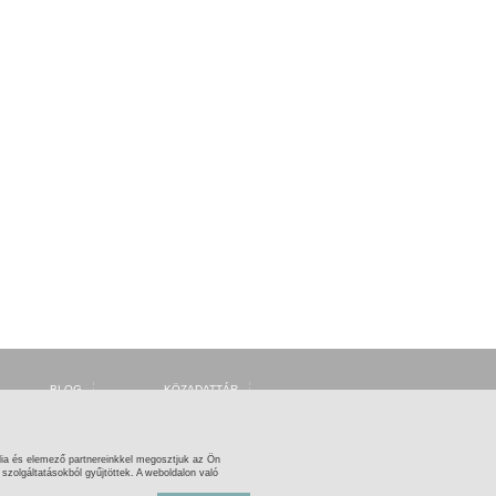
BLOG
KÖZADATTÁR
FORUM
MSZH
FACEBOOK
ARTISJUS
TWITTER
OSZMI
OSZK ZENEMŰTÁR
ia és elemező partnereinkkel megosztjuk az Ön
zolgáltatásokból gyűjtöttek. A weboldalon való