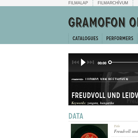
FILMALAP
FILMARCHÍVUM
00:00
LUDWIG VAN BEETHOVEN
COMPOSER:
Freudvoll und leid
Keywords:
zongora
hungarika
DAL
Title
GENRE:
Freudvoll und