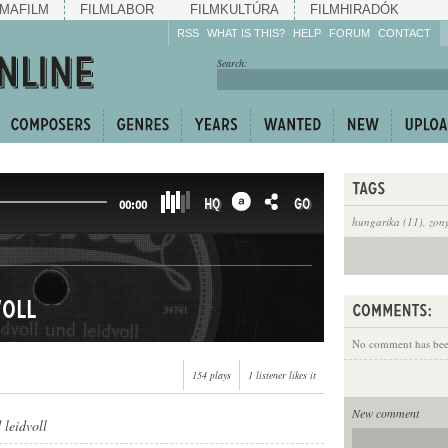
MAFILM
FILMLABOR
FILMKULTÚRA
FILMHIRADÓK
RSS
WHAT IS THIS?
HELP
FORUM
CONTACT
Listen!
Search:
Enrich!
Keep track of what is
happening!
Share!
HQ
GO
00:00
hungarika (11)
,
zon
voll
No comment has been
154 plays
1 listener likes it
New comment
 leidvoll