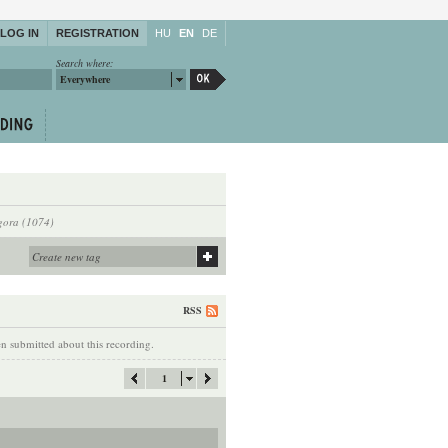
LOG IN
REGISTRATION
HU
EN
DE
Search where:
Everywhere
gora (1074)
RSS
 submitted about this recording.
1