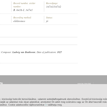
Record number, sticker
Recordpage:
number:
34741/34742
B. 6416-I, 34741
Recording method:
Status:
elektromos
jó
ENÉSZ (ZONGORA)
; Composer:
Ludwig van Beethoven
; Date of publication:
1927
MAIN PAGE
LOG IN
REGISTRATION
WHAT IS THIS?
HELP
z, közösségi funkciók biztosításához, valamint weboldalforgalmunk elemzéséhez. Ezenkívül közösségi méd
CONTACT
hatják az adatokat más olyan adatokkal, amelyeket Ön adott meg számukra vagy az Ön által használt más s
latához. Cookie adatkezelési tájékoztatónkat
itt
találhatja meg.