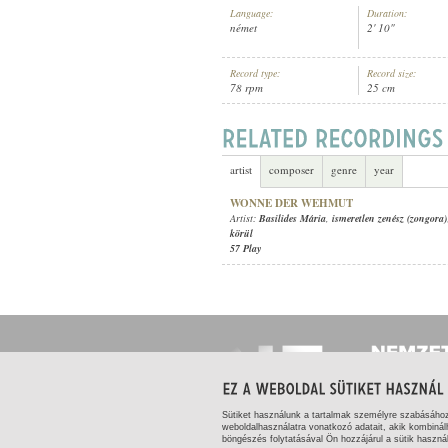
Language:
Duration:
német
2' 10"
Record type:
Record size:
78 rpm
25 cm
BASILIDES MÁRIA
,
ISMERETLEN Z
ARTIST:
artist
composer
genre
year
WONNE DER WEHMUT
Artist:
Basilides Mária
,
ismeretlen zenész (zongora)
körül
57 Play
Sütiket használunk a tartalmak személyre szabásáho
weboldalhasználatra vonatkozó adatait, akik kombinál
böngészés folytatásával Ön hozzájárul a sütik haszná