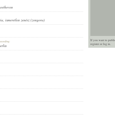
eethoven
ia
,
ismeretlen zenész (zongora)
If you want to publi
recording:
register
or
log in
.
erlin