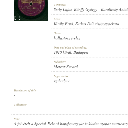
Composer:
Serly Lajos
,
Bánffy György
-
Kazaliczky Antal
Artist:
Király Ernő
,
Farkas Pali cigányzenekara
1910 KÖRÜL
PUBLICATION:
Genre:
hallgatóegyveleg
Date and place of recording:
1910 körül
, Budapest
Publisher:
Meteor Record
METEOR RECORD
PUBLISHER:
Legal status:
szabadmű
Translation of title:
-
Collection:
-
2797
RECORD NUMBER:
Note:
A felvételt a Special-Rekord hanglemezgyár is kiadta azonos matricas