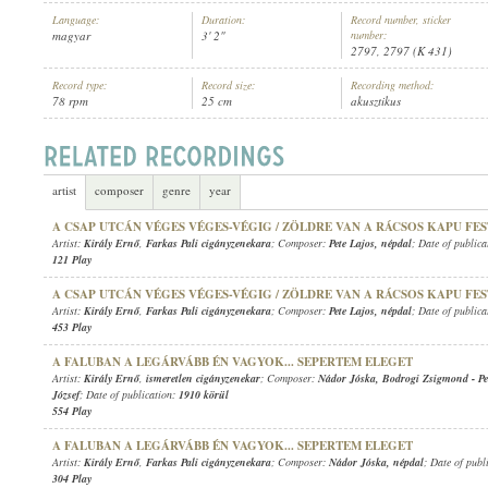
Language:
Duration:
Record number, sticker
magyar
3' 2"
number:
2797, 2797 (K 431)
Record type:
Record size:
Recording method:
78 rpm
25 cm
akusztikus
KIRÁLY ERNŐ
,
FARKAS PALI CIGÁNYZENEKARA
ARTIST:
artist
composer
genre
year
A CSAP UTCÁN VÉGES VÉGES-VÉGIG / ZÖLDRE VAN A RÁCSOS KAPU FE
Artist:
Király Ernő
,
Farkas Pali cigányzenekara
; Composer:
Pete Lajos
,
népdal
; Date of public
121 Play
A CSAP UTCÁN VÉGES VÉGES-VÉGIG / ZÖLDRE VAN A RÁCSOS KAPU FE
Artist:
Király Ernő
,
Farkas Pali cigányzenekara
; Composer:
Pete Lajos
,
népdal
; Date of public
453 Play
A FALUBAN A LEGÁRVÁBB ÉN VAGYOK... SEPERTEM ELEGET
Artist:
Király Ernő
,
ismeretlen cigányzenekar
; Composer:
Nádor Jóska
,
Bodrogi Zsigmond
-
P
József
; Date of publication:
1910 körül
554 Play
A FALUBAN A LEGÁRVÁBB ÉN VAGYOK... SEPERTEM ELEGET
Artist:
Király Ernő
,
Farkas Pali cigányzenekara
; Composer:
Nádor Jóska
,
népdal
; Date of publ
304 Play