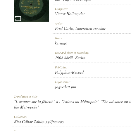
Composer:
Victor Hollaender
Artist:
Fred Carlo
,
ismeretlen zenekar
1908 KÖRÜL
PUBLICATION:
Genre:
keringő
Date and place of recording:
1908 körül
, Berlin
Publisher:
Polyphon-Record
POLYPHON-RECORD
PUBLISHER:
Legal status:
jogvédett mű
Translation of title:
"L'avance sur la félicité" d': "Allons au Métropole" "The advance on t
the Metropole"
Collection:
NO 3372
RECORD NUMBER:
Kiss Gábor Zoltán gyűjtemény