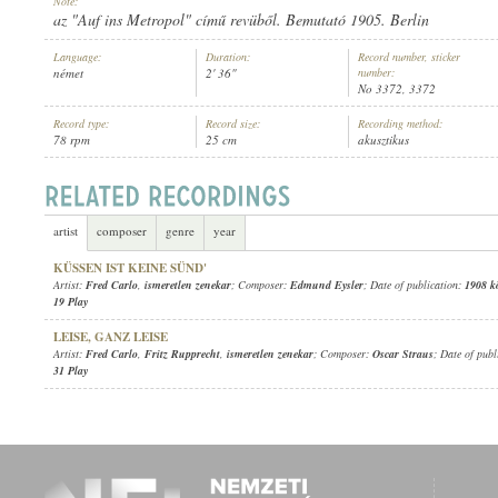
Note:
az "Auf ins Metropol" című revüből. Bemutató 1905. Berlin
Language:
Duration:
Record number, sticker
német
2' 36"
number:
No 3372, 3372
Record type:
Record size:
Recording method:
FRED CARLO
,
ISMERETLEN ZENEKAR
ARTIST:
78 rpm
25 cm
akusztikus
artist
composer
genre
year
KÜSSEN IST KEINE SÜND'
Artist:
Fred Carlo
,
ismeretlen zenekar
; Composer:
Edmund Eysler
; Date of publication:
1908 k
19 Play
LEISE, GANZ LEISE
Artist:
Fred Carlo
,
Fritz Rupprecht
,
ismeretlen zenekar
; Composer:
Oscar Straus
; Date of publ
31 Play