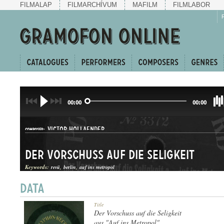
FILMALAP
FILMARCHÍVUM
MAFILM
FILMLABOR
00:00
00:00
VICTOR HOLLAENDER
COMPOSER:
Der Vorschuss auf die Seligkeit
Keywords:
revü
berlin
auf ins metropol
KERINGŐ
Title
GENRE:
Der Vorschuss auf die Seligkeit
aus "Auf ins Metropol"