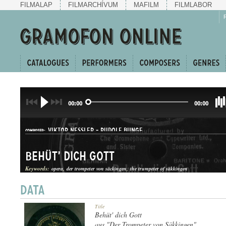
FILMALAP
FILMARCHÍVUM
MAFILM
FILMLABOR
00:00
00:00
VIKTOR NESSLER
-
RUDOLF BUNGE
COMPOSER:
Behüt' dich Gott
Keywords:
opera
der trompeter von säckingen
the trumpeter of säkkingen
ÁRIA
Title
GENRE:
Behüt' dich Gott
aus "Der Trompeter von Säkkingen"