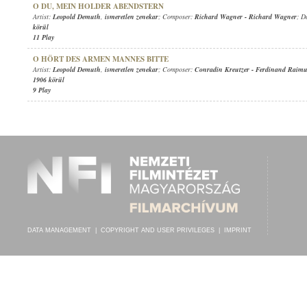
O DU, MEIN HOLDER ABENDSTERN
Artist:
Leopold Demuth
,
ismeretlen zenekar
; Composer:
Richard Wagner
-
Richard Wagner
; D
körül
11 Play
O HÖRT DES ARMEN MANNES BITTE
Artist:
Leopold Demuth
,
ismeretlen zenekar
; Composer:
Conradin Kreutzer
-
Ferdinand Raim
1906 körül
9 Play
DATA MANAGEMENT
|
COPYRIGHT AND USER PRIVILEGES
|
IMPRINT