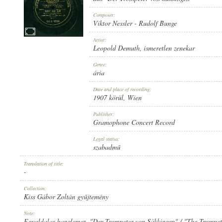
Composer:
Viktor Nessler
-
Rudolf Bunge
Artist:
Leopold Demuth
,
ismeretlen zenekar
1907 KÖRÜL
PUBLICATION:
Genre:
ária
Date and place of recording:
1907 körül
, Wien
Publisher:
Gramophone Concert Record
GRAMOPHONE CONCERT RECORD
PUBLISHER:
Legal status:
szabadmű
Translation of title:
-
Collection:
Kiss Gábor Zoltán gyűjtemény
G. C.-3-42738
RECORD NUMBER:
Note:
Egyoldalas hanglemez. "Der Trompeter von Säkkingen" / "The Trumpete