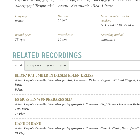
Säckingeni Trombitás" - opera. Bemutató: 1884. Lipcse
Language:
Duration:
Record number, sticker
német
2' 39"
number:
G. C.-3-42738, 9934 u
Record type:
Record size:
Recording method:
LEOPOLD DEMUTH
,
ISMERETLEN ZENEKAR
ARTIST:
78 rpm
25 cm
akusztikus
artist
composer
genre
year
BLICK' ICH UMHER IN DIESEM EDLEN KREISE
Artist:
Leopold Demuth
,
ismeretlen zenekar
; Composer:
Richard Wagner
-
Richard Wagner
; D
körül
9 Play
ES MUSS EIN WUNDERBARES SEIN
Artist:
Leopold Demuth
,
ismeretlen zenész (zongora)
; Composer:
Liszt Ferenc
-
Oscar von Redw
1902 körül
77 Play
HAND IN HAND
Artist:
Leopold Demuth
,
ismeretlen zenész (zongora)
; Composer:
Hans A. Cesek
; Date of publi
83 Play