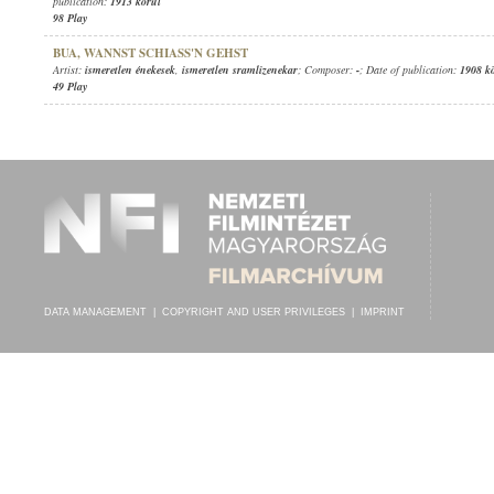
publication:
1913 körül
98 Play
BUA, WANNST SCHIASS'N GEHST
Artist:
ismeretlen énekesek
,
ismeretlen sramlizenekar
; Composer:
-
; Date of publication:
1908 k
49 Play
DATA MANAGEMENT
|
COPYRIGHT AND USER PRIVILEGES
|
IMPRINT