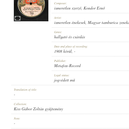
Composer:
ismeretlen szerző
,
Kondor Ernő
Artist:
ismeretlen énekesek
,
Magyar tamburica zenek
1908 KÖRÜL
Genre:
PUBLICATION:
hallgató és csárdás
Date and place of recording:
1908 körül
, -
Publisher:
Metafon-Record
METAFON-RECORD
Legal status:
PUBLISHER:
jogvédett mű
Translation of title:
-
Collection:
Kiss Gábor Zoltán gyűjtemény
7560
Note:
RECORD NUMBER:
-