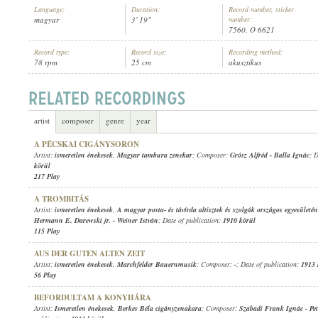
Language:
Duration:
Record number, sticker
magyar
3' 19"
number:
7560, O 6621
Record type:
Record size:
Recording method:
78 rpm
25 cm
akusztikus
ISMERETLEN ÉNEKESEK
,
MAGYAR TAMBURICA ZENEKAR
ARTIST:
artist
composer
genre
year
A PÉCSKAI CIGÁNYSORON
Artist:
ismeretlen énekesek
,
Magyar tambura zenekar
; Composer:
Grósz Alfréd
-
Balla Ignác
; 
körül
217 Play
A TROMBITÁS
Artist:
ismeretlen énekesek
,
A magyar posta- és távírda altisztek és szolgák országos egyesületé
Hermann E. Darewski jr.
-
Weiner István
; Date of publication:
1910 körül
115 Play
AUS DER GUTEN ALTEN ZEIT
Artist:
ismeretlen énekesek
,
Marchfelder Bauernmusik
; Composer:
-
; Date of publication:
1913 
56 Play
BEFORDULTAM A KONYHÁRA
Artist:
Ismeretlen énekesek
,
Berkes Béla cigányzenakara
; Composer:
Szabadi Frank Ignác
-
Pe