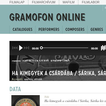
FILMALAP
FILMARCHÍVUM
MAFILM
FILMLABOR
00:00
00:00
ISMERETLEN SZERZŐ
,
KONDOR ERNŐ
COMPOSER:
Keywords:
tambura
délvidék
HALLGATÓ ÉS CSÁRDÁS
Title
GENRE:
Ha kimegyek a csárdába / Sárika, Sárika kis 