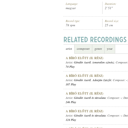
Language:
Duration:
magyar
2' 51"
Record type:
Record size:
78 rpm
25 cm
GÖNDÖR AURÉL
ARTIST:
artist
composer
genre
year
A BÍRÓ ELŐTT (II. RÉSZ)
Artist:
Göndör Aurél
,
ismeretlen színész
; Composer
74 Play
A BÍRÓ ELŐTT (II. RÉSZ)
Artist:
Göndör Aurél
,
Adorján László
; Composer:
-
187 Play
A BÍRÓ ELŐTT (II. RÉSZ)
Artist:
Göndör Aurél és társulata
; Composer:
-
; Dat
246 Play
A BÍRÓ ELŐTT (II. RÉSZ)
Artist:
Göndör Aurél és társulata
; Composer:
-
; Dat
124 Play