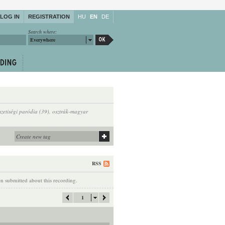
LOG IN
REGISTRATION
HU
EN
DE
Search where:
Everywhere
zetiségi paródia (39)
,
osztrák-magyar
RSS
 submitted about this recording.
1