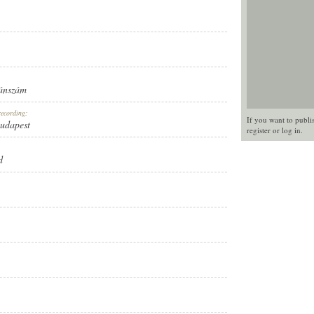
ánszám
recording:
If you want to publi
Budapest
register
or
log in
.
d