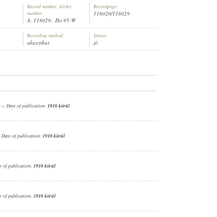
Record number, sticker
Recordpage:
number:
118020/118029
A. 118029., Ho.95-W
Recording method:
Status:
akusztikus
jó
:
-
; Date of publication:
1910 körül
; Date of publication:
1910 körül
e of publication:
1910 körül
e of publication:
1910 körül