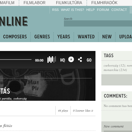
MAFILM
FILMLABOR
FILMKULTÚRA
FILMHIRADÓK
RSS
WHAT IS THIS?
HELP
FORUM
CONTACT
Listen!
Search:
Enrich!
Keep track of what is
happening!
Share!
HQ
GO
00:00
csehország (12)
,
nem
monarchia (234)
tás
i paródia
csehország
No comment has been
44 plays
0 listener likes it
n flótás
New comment