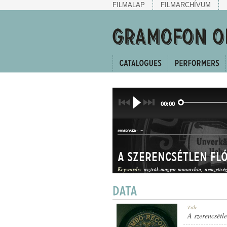
FILMALAP
FILMARCHÍVUM
00:00
-
COMPOSER:
A szerencsétlen fló
Keywords:
osztrák-magyar monarchia
nemzetiség
HUMOROS MAGÁNSZÁM
Title
GENRE:
A szerencsétle