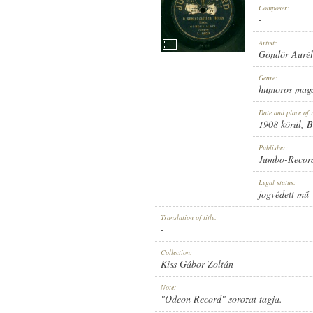
Composer:
-
Artist:
Göndör Aurél
1908 KÖRÜL
Genre:
PUBLICATION:
humoros mag
Date and place of 
1908 körül
, 
Publisher:
Jumbo-Recor
JUMBO-RECORD
Legal status:
PUBLISHER:
jogvédett mű
Translation of title:
-
Collection:
Kiss Gábor Zoltán
A. 118029.
Note:
RECORD NUMBER:
"Odeon Record" sorozat tagja.