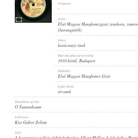
Composer:
-
Artist:
Első Magyar Hanglemezgyár zenekara
,
ismere
(harangjáték)
1910 KÖRÜL
PUBLICATION:
Genre:
karácsonyi ének
Date and place of recording:
1910 körül
, Budapest
Publisher:
Első Magyar Hanglemez Gyár
ELSŐ MAGYAR HANGLEMEZ GYÁR
PUBLISHER:
Legal status:
árvamű
Translation of title:
O Tannenbaum
Collection:
Kiss Gábor Zoltán
9052
RECORD NUMBER:
Note:
A hangszeres szólista feltételezhetően Albert Müller. A felvételt a Pre