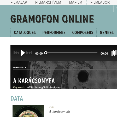
FILMALAP
FILMARCHÍVUM
MAFILM
FILMLABOR
00:00
00:00
-
COMPOSER:
A karácsonyfa
Keywords:
vallás
harangjáték
karácsony
KARÁCSONYI ÉNEK
Title
GENRE:
A karácsonyfa