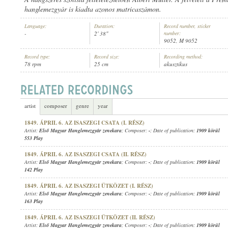
hanglemezgyár is kiadta azonos matricaszámon.
Language:
Duration:
Record number, sticker
-
2' 38"
number:
9052, M 9052
Record type:
Record size:
Recording method:
ELSŐ MAGYAR HANGLEMEZGYÁR ZENEKARA
,
ISMERETLEN ZENÉSZ 
ARTIST:
78 rpm
25 cm
akusztikus
artist
composer
genre
year
1849. ÁPRIL 6. AZ ISASZEGI CSATA (I. RÉSZ)
Artist:
Első Magyar Hanglemezgyár zenekara
; Composer:
-
; Date of publication:
1909 körül
553 Play
1849. ÁPRIL 6. AZ ISASZEGI CSATA (II. RÉSZ)
Artist:
Első Magyar Hanglemezgyár zenekara
; Composer:
-
; Date of publication:
1909 körül
142 Play
1849. ÁPRIL 6. AZ ISASZEGI ÜTKÖZET (I. RÉSZ)
Artist:
Első Magyar Hanglemezgyár zenekara
; Composer:
-
; Date of publication:
1909 körül
163 Play
1849. ÁPRIL 6. AZ ISASZEGI ÜTKÖZET (II. RÉSZ)
Artist:
Első Magyar Hanglemezgyár zenekara
; Composer:
-
; Date of publication:
1909 körül