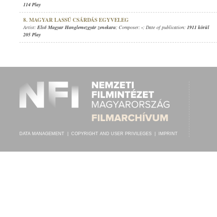
114 Play
8. MAGYAR LASSÚ CSÁRDÁS EGYVELEG
Artist:
Első Magyar Hanglemezgyár zenekara
; Composer:
-
; Date of publication:
1911 körül
205 Play
DATA MANAGEMENT
|
COPYRIGHT AND USER PRIVILEGES
|
IMPRINT