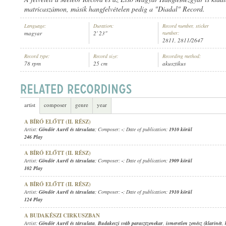
matricaszámon, másik hangfelvételen pedig a "Diadal" Record.
Language:
Duration:
Record number, sticker
magyar
2' 23"
number:
2811, 2811/2647
Record type:
Record size:
Recording method:
GÖNDÖR AURÉL ÉS TÁRSULATA
ARTIST:
78 rpm
25 cm
akusztikus
artist
composer
genre
year
A BÍRÓ ELŐTT (II. RÉSZ)
Artist:
Göndör Aurél és társulata
; Composer:
-
; Date of publication:
1910 körül
246 Play
A BÍRÓ ELŐTT (II. RÉSZ)
Artist:
Göndör Aurél és társulata
; Composer:
-
; Date of publication:
1909 körül
102 Play
A BÍRÓ ELŐTT (II. RÉSZ)
Artist:
Göndör Aurél és társulata
; Composer:
-
; Date of publication:
1910 körül
124 Play
A BUDAKÉSZI CIRKUSZBAN
Artist:
Göndör Aurél és társulata
,
Budakeszi sváb parasztzenekar
,
ismeretlen zenész (klarinét
,