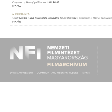
Composer:
-
; Date of publication:
1910 körül
227 Play
A CUCILISTA
Artist:
Göndör Aurél és társulata
,
ismeretlen zenész (zongora)
; Composer:
-
; Date of publicatio
349 Play
DATA MANAGEMENT
|
COPYRIGHT AND USER PRIVILEGES
|
IMPRINT