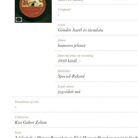
Composer:
-
Artist:
Göndör Aurél és társulata
1910 KÖRÜL
PUBLICATION:
Genre:
humoros jelenet
Date and place of recording:
1910 körül
, -
Publisher:
Special-Rekord
SPECIAL-REKORD
PUBLISHER:
Legal status:
jogvédett mű
Translation of title:
-
Collection:
Kiss Gábor Zoltán
2811
RECORD NUMBER:
Note:
A felvételt a Meteor Record és az Első Magyar Hanglemezgyár is kiad