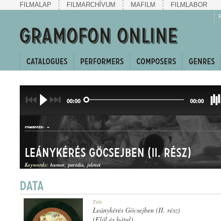
FILMALAP
FILMARCHÍVUM
MAFILM
FILMLABOR
00:00
00:00
-
COMPOSER:
Leánykérés Göcsejben (II. rész)
Keywords:
humor
paródia
jelenet
HUMOROS JELENET
Title
GENRE:
Leánykérés Göcsejben (II. rész)
(Elől és hátul)