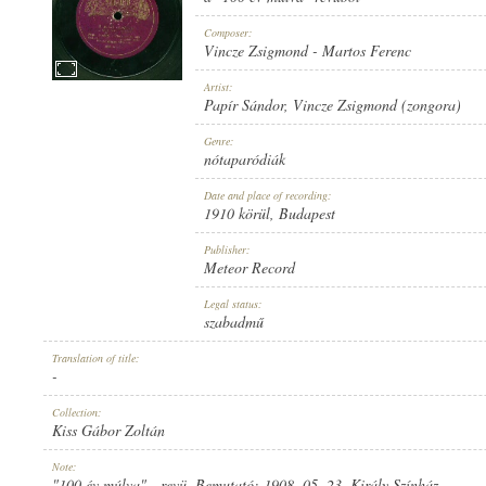
Composer:
Vincze Zsigmond
-
Martos Ferenc
Artist:
Papír Sándor
,
Vincze Zsigmond (zongora)
1910 KÖRÜL
PUBLICATION:
Genre:
nótaparódiák
Date and place of recording:
1910 körül
, Budapest
Publisher:
Meteor Record
METEOR RECORD
PUBLISHER:
Legal status:
szabadmű
Translation of title:
-
Collection:
Kiss Gábor Zoltán
2609
RECORD NUMBER:
Note:
"100 év múlva" - revü. Bemutató: 1908. 05. 23. Király Színház