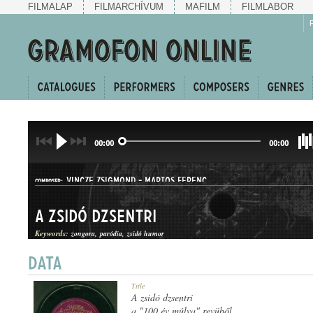
FILMALAP
FILMARCHÍVUM
MAFILM
FILMLABOR
00:00
00:00
VINCZE ZSIGMOND
-
MARTOS FERENC
COMPOSER:
A zsidó dzsentri
Keywords:
zongora
paródia
zsidó humor
NÓTAPARÓDIÁK
Title
GENRE:
A zsidó dzsentri
a "100 év múlva" revüből