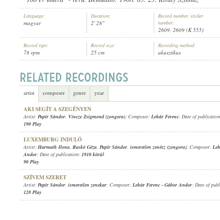
Language:
Duration:
Record number, sticker
magyar
2' 28"
number:
2609, 2609 (K 555)
Record type:
Record size:
Recording method:
78 rpm
25 cm
akusztikus
PAPÍR SÁNDOR
,
VINCZE ZSIGMOND (ZONGORA)
ARTIST:
artist
composer
genre
year
AKI SEGÍT A SZEGÉNYEN
Artist:
Papír Sándor
,
Vincze Zsigmond (zongora)
; Composer:
Lehár Ferenc
; Date of publicatio
190 Play
LUXEMBURG INDULÓ
Artist:
Harmath Ilona
,
Raskó Géza
,
Papír Sándor
,
ismeretlen zenész (zongora)
; Composer:
Leh
Andor
; Date of publication:
1910 körül
90 Play
SZÍVEM SZERET
Artist:
Papír Sándor
,
ismeretlen zenekar
; Composer:
Lehár Ferenc
-
Gábor Andor
; Date of pub
128 Play