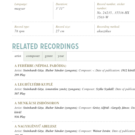
Language:
Duration:
Record number, sticker
magyar
3' 11"
number:
No. 24235., 35538-HX
1503-W
Record type:
Record size:
Recording method:
78 rpm
27 cm
akusztikus
STEINHARDT GÉZA
,
SCHINDLER JÓZSEF (ZONGORA)
ARTIST:
artist
composer
genre
year
A FEHÉRBE (NÉPDAL PARÓDIA)
Artist:
Steinhardt Géza
,
Huber Sándor (zongora)
; Composer:
-
; Date of publication:
1912 körül
299 Play
A LEGHÜLYÉBB KUPLÉ
Artist:
Steinhardt Géza
,
ismeretlen zenész (zongora)
; Composer:
Szőke Szakáll
; Date of publica
507 Play
A MUNKÁCSI ZSIDÓSORON
Artist:
Steinhardt Géza
,
Huber Sándor (zongora)
; Composer:
Grósz Alfréd
-
Gergely János
; Da
körül
936 Play
A NAGYIGÉNYŰ ABELESZ
Artist:
Steinhardt Géza
,
Huber Sándor (zongora)
; Composer:
Weiner István
; Date of publicati