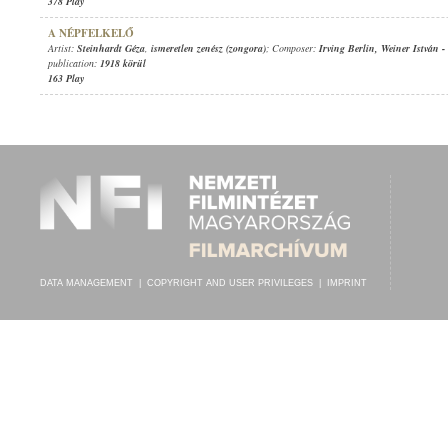
378 Play
A NÉPFELKELŐ
Artist:
Steinhardt Géza
,
ismeretlen zenész (zongora)
; Composer:
Irving Berlin
,
Weiner István
-
publication:
1918 körül
163 Play
DATA MANAGEMENT
|
COPYRIGHT AND USER PRIVILEGES
|
IMPRINT