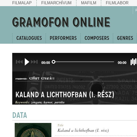
FILMALAP
FILMARCHÍVUM
MAFILM
FILMLABOR
00:00
00:00
SZŐKE SZAKÁLL
COMPOSER:
Kaland a lichthofban (I. rész)
Keywords:
zongora
humor
paródia
KUPLÉ
Title
GENRE:
Kaland a lichthofban (I. rész)