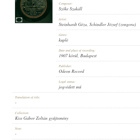
Composer:
Szőke Szakáll
Artist:
Steinhardt Géza
,
Schindler József (zongora)
1907 KÖRÜL
Genre:
PUBLICATION:
kuplé
Date and place of recording:
1907 körül
, Budapest
Publisher:
Odeon Record
ODEON RECORD
Legal status:
PUBLISHER:
jogvédett mű
Translation of title:
-
Collection:
Kiss Gábor Zoltán gyűjtemény
NO. 24235.
Note:
RECORD NUMBER:
-