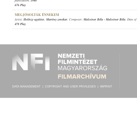
publication:
1948
676 Play
MEGJÓSOLTÁK ÉNNEKEM
Artist:
Holéczy együttes
,
Martiny zenekar
; Composer:
Malcsiner Béla
-
Malcsiner Béla
; Date of
478 Play
DATA MANAGEMENT
|
COPYRIGHT AND USER PRIVILEGES
|
IMPRINT