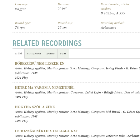
Language:
Duration:
Record number, sticker
magyar
2' 39"
number:
B 2022-a, A 355
Record type:
Record size:
Recording method:
78 rpm
25 cm
elektromos
HOLÉCZY EGYÜTTES
,
MARTINY ZENEKAR
ARTIST:
artist
composer
genre
year
BŐBESZÉDŰ NEM LESZEK ÉN
Artist:
Holéczy együttes
,
Martiny zenekar (Arr.: Martiny)
; Composer:
Irving Fields
-
G. Dénes 
publication:
1948
1024 Play
HÉTRE MA VÁROM A NEMZETINÉL
Artist:
Holéczy együttes
,
Martiny zenekar
; Composer:
Lajtai Lajos
-
Békeffy István
; Date of pub
3494 Play
HOGYHA SZÓL A ZENE
Artist:
Holéczy együttes
,
Martiny zenekar (Arr.: Martiny)
; Composer:
Mel Powell
-
G. Dénes Gy
publication:
1948
1895 Play
LEHOZNÁM NÉKED A CSILLAGOKAT
Artist:
Holéczy együttes
,
Martiny zenekar (Arr.: Martiny)
; Composer:
Zerkovitz Béla
-
Zerkovitz