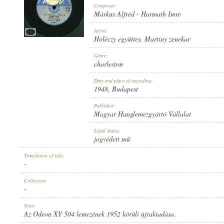
Composer:
Márkus Alfréd
-
Harmath Imre
Artist:
Holéczy együttes
,
Martiny zenekar
1948
Genre:
PUBLICATION:
charleston
Date and place of recording:
1948
, Budapest
Publisher:
Magyar Hanglemezgyártó Vállalat
MAGYAR HANGLEMEZGYÁRTÓ VÁLLALAT
Legal status:
PUBLISHER:
jogvédett mű
Translation of title:
-
Collection:
-
B 2022-A
Note:
RECORD NUMBER:
Az Odeon XY 504 lemezének 1952 körüli újrakiadása.