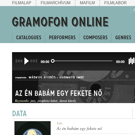
FILMALAP
FILMARCHÍVUM
MAFILM
FILMLABOR
00:00
00:00
MÁRKUS ALFRÉD
-
HARMATH IMRE
COMPOSER:
Az én babám egy fekete nő
Keywords:
jazz
josephine baker
dunai károly
CHARLESTON
Title
GENRE:
Az én babám egy fekete nő