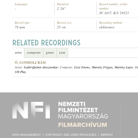
Language:
Duration:
Record number, sticker
-
2' 28"
number:
JU 3037, K-U 29521
Record type:
Record size:
Recording method:
78 rpm
25 cm
elektromos
SZABÓ-QUITTER TÁNCZENEKAR
ARTIST:
artist
composer
genre
year
Ó, GONDOLJ RÁM
Artist:
Szabó-Quitter tánczenekar
; Composer:
Liszt Ferenc
,
Marnitz Frigyes
,
Martiny Lajos
; D
330 Play
DATA MANAGEMENT
|
COPYRIGHT AND USER PRIVILEGES
|
IMPRINT