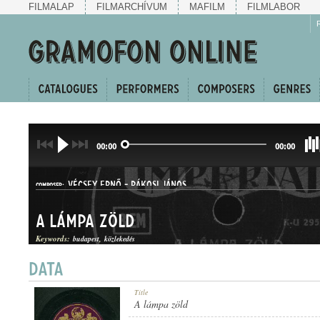
FILMALAP
FILMARCHÍVUM
MAFILM
FILMLABOR
00:00
00:00
VÉCSEY ERNŐ
-
RÁKOSI JÁNOS
COMPOSER:
A lámpa zöld
Keywords:
budapest
közlekedés
FOXTROT
Title
GENRE:
A lámpa zöld