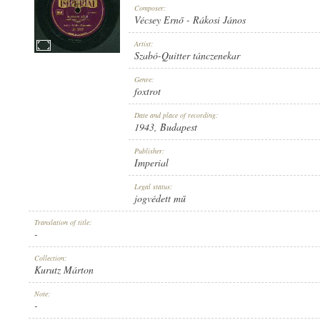
Composer:
Vécsey Ernő
-
Rákosi János
Artist:
Szabó-Quitter tánczenekar
1943
Genre:
PUBLICATION:
foxtrot
Date and place of recording:
1943
, Budapest
Publisher:
Imperial
IMPERIAL
Legal status:
PUBLISHER:
jogvédett mű
Translation of title:
-
Collection:
Kurutz Márton
JU 3037
Note:
RECORD NUMBER:
-