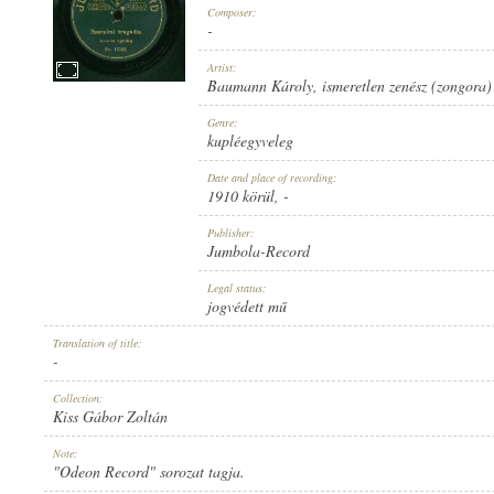
Composer:
-
Artist:
Baumann Károly
,
ismeretlen zenész (zongora)
1910 KÖRÜL
Genre:
PUBLICATION:
kupléegyveleg
Date and place of recording:
1910 körül
, -
Publisher:
Jumbola-Record
JUMBOLA-RECORD
Legal status:
PUBLISHER:
jogvédett mű
Translation of title:
-
Collection:
Kiss Gábor Zoltán
NO. 15342.
Note:
RECORD NUMBER:
"Odeon Record" sorozat tagja.