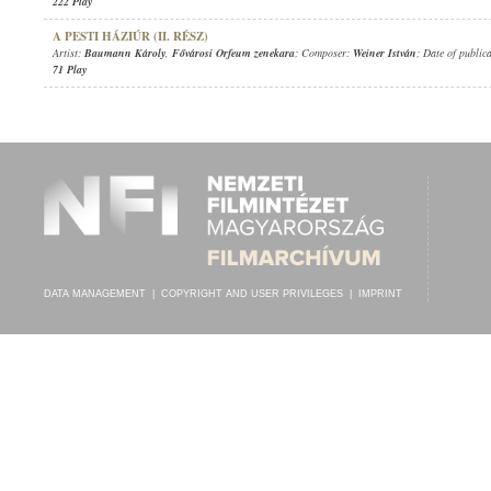
222 Play
A PESTI HÁZIÚR (II. RÉSZ)
Artist:
Baumann Károly
,
Fővárosi Orfeum zenekara
; Composer:
Weiner István
; Date of public
71 Play
DATA MANAGEMENT
|
COPYRIGHT AND USER PRIVILEGES
|
IMPRINT