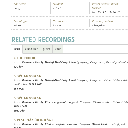
Language:
Duration:
Record number, sticker
magyar
2' 51"
number:
No. 15342., He.64-N
Record type:
Record size:
Recording method:
78 rpm
25 cm
akusztikus
BAUMANN KÁROLY
,
ISMERETLEN ZENÉSZ (ZONGORA)
ARTIST:
artist
composer
genre
year
A JOGTUDOR
Artist:
Baumann Károly
,
Hetényi-Heidelberg Albert (zongora)
; Composer:
-
; Date of publicatio
62 Play
A NÉGER-SMOKK
Artist:
Baumann Károly
,
Hetényi-Heidelberg Albert (zongora)
; Composer:
Weiner István
-
Wein
publication:
1911 körül
154 Play
A NÉGER-SMOKK
Artist:
Baumann Károly
,
Vincze Zsigmond (zongora)
; Composer:
Weiner István
-
Weiner Istvá
1910 körül
1927 Play
A PESTI HÁZIÚR (I. RÉSZ)
Artist:
Baumann Károly
,
Fővárosi Orfeum zenekara
; Composer:
Weiner István
; Date of public