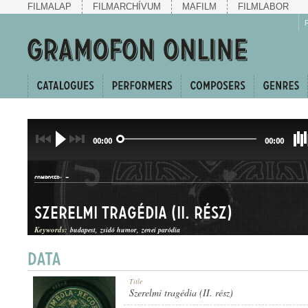
FILMALAP
FILMARCHÍVUM
MAFILM
FILMLABOR
00:00
00:00
-
COMPOSER:
Szerelmi tragédia (II. rész)
Keywords:
budapest
zsidó humor
zenei paródia
KUPLÉEGYVELEG
Title
GENRE:
Szerelmi tragédia (II. rész)