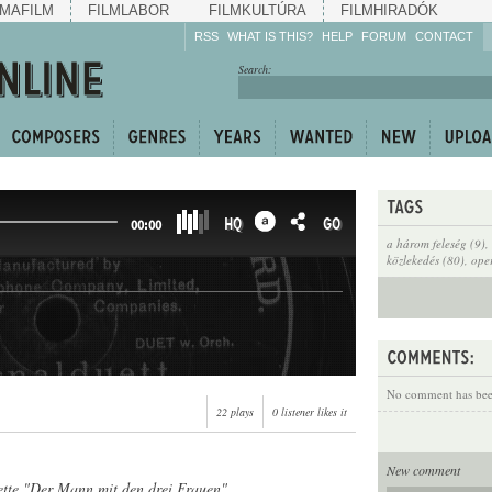
MAFILM
FILMLABOR
FILMKULTÚRA
FILMHIRADÓK
RSS
WHAT IS THIS?
HELP
FORUM
CONTACT
Listen!
Search:
Enrich!
Keep track of what is
happening!
Share!
HQ
GO
00:00
a három feleség (9)
,
közlekedés (80)
,
oper
No comment has been
22 plays
0 listener likes it
New comment
ette "Der Mann mit den drei Frauen"