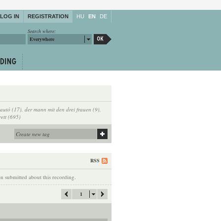
LOG IN
REGISTRATION
HU
EN
DE
Search where:
Everywhere
autó (17)
,
der mann mit den drei frauen (9)
,
ett (695)
RSS
 submitted about this recording.
1