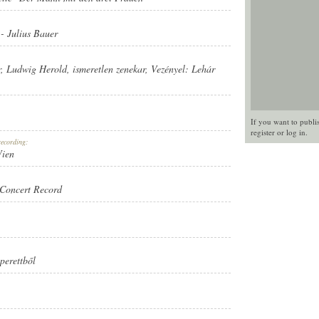
-
Julius Bauer
r
,
Ludwig Herold
,
ismeretlen zenekar
, Vezényel:
Lehár
If you want to publi
register
or
log in
.
recording:
Wien
RD
Concert Record
perettből