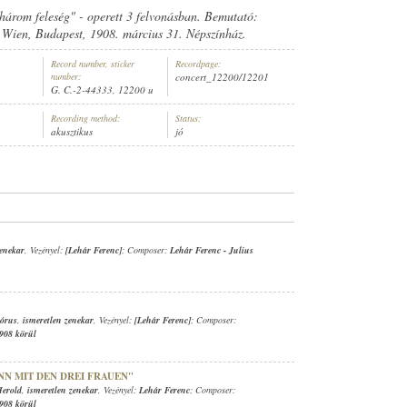
három feleség" - operett 3 felvonásban. Bemutató:
 Wien, Budapest, 1908. március 31. Népszínház.
Record number, sticker
Recordpage:
number:
concert_12200/12201
G. C.-2-44333, 12200 u
,
ISMERETLEN ZENEKAR
, VEZÉNYEL:
LEHÁR FERENC
Recording method:
Status:
akusztikus
jó
zenekar
, Vezényel:
[Lehár Ferenc]
; Composer:
Lehár Ferenc
-
Julius
kórus
,
ismeretlen zenekar
, Vezényel:
[Lehár Ferenc]
; Composer:
908 körül
NN MIT DEN DREI FRAUEN"
erold
,
ismeretlen zenekar
, Vezényel:
Lehár Ferenc
; Composer:
908 körül