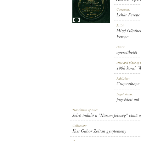
Composer:
Lehár Ferenc
Artist:
Mizzi Günthe
1908 KÖRÜL
PUBLICATION:
Ferenc
Genre:
operettbetét
Date and place of 
1908 körül
, 
Publisher:
GRAMOPHONE CONCERT RECO
PUBLISHER:
Gramophone 
Legal status:
jogvédett mű
Translation of title:
Jelző induló a "Három feleség" című o
Collection:
G. C.-2-44333
RECORD NUMBER:
Kiss Gábor Zoltán gyűjtemény