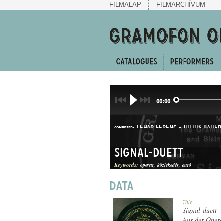
FILMALAP
FILMARCHÍVUM
00:00
LEHÁR FERENC
-
JULIUS BAUER
COMPOSER:
Signal-duett
Keywords:
operett
közlekedés
autó
OPERETTBETÉT
Title
GENRE:
Signal-duett
Aus der Oper