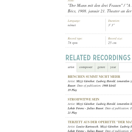
Note:
"Der Mann mit den drei Frauen" / "A 
Bécs, 1908. január 21. Theater an der
Language:
Duration:
német
3' 3"
MIZZI GÜNTHER
,
LUDWIG HEROLD
ARTIST:
Record type:
Record size:
78 rpm
25 cm
artist
composer
genre
year
BIENCHEN SUMMT NICHT MEHR
Artist:
Mizzi Günther
,
Ludwig Herold
,
ismeretlen 
Bauer
; Date of publication:
1908 körül
19 Play
STROHWITWE SEIN
Artist:
Mizzi Günther
,
Ludwig Herold
,
ismeretlen 
Lehár Ferenc
-
Julius Bauer
; Date of publication:
1
21 Play
TERZETT AUS DER OPERETTE "DER MA
Artist:
Louise Kartousch
,
Mizzi Günther
,
Ludwig H
Lehár Ferenc
-
Julius Bauer
; Date of publication:
1