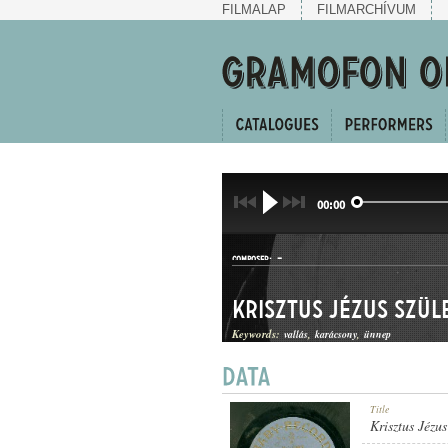
FILMALAP
FILMARCHÍVUM
00:00
-
COMPOSER:
Krisztus Jézus szül
Keywords:
vallás
karácsony
ünnep
KARÁCSONYI ÉNEK
Title
GENRE:
Krisztus Jézus