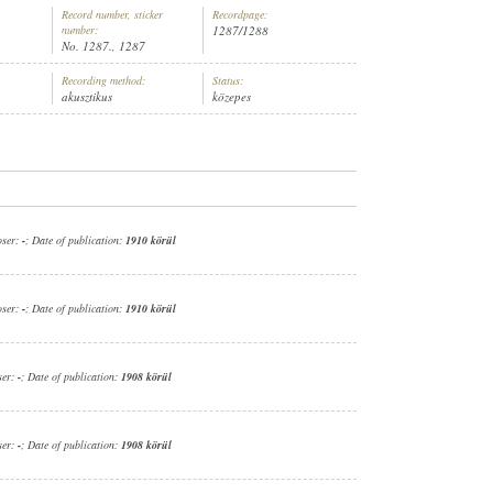
Record number, sticker
Recordpage:
number:
1287/1288
No. 1287., 1287
Recording method:
Status:
akusztikus
közepes
 (ORGONA)
oser:
-
; Date of publication:
1910 körül
oser:
-
; Date of publication:
1910 körül
ser:
-
; Date of publication:
1908 körül
ser:
-
; Date of publication:
1908 körül