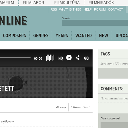
MAFILM
FILMLABOR
FILMKULTÚRA
FILMHIRADÓK
RSS
WHAT IS THIS?
HELP
FORUM
CONTACT
Listen!
Search:
Enrich!
Keep track of what is
happening!
Share!
HQ
GO
00:00
karácsony (59)
,
org
etett
No comment has been
43 plays
0 listener likes it
New comment
 született