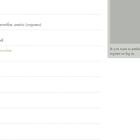
meretlen zenész (orgona)
ek
If you want to publi
recording:
register
or
log in
.