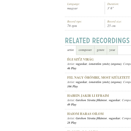
Language:
Duration:
magyar
3' 6"
Record type:
Record size:
78 rpm
25 cm
VEGYESKAR
,
ISMERETLEN ZENÉSZ
ARTIST:
artist
composer
genre
year
ÉGI SZŰZ VIRÁG
Artist:
vegyeskar
,
ismeretlen zenész (orgona)
; Comp
46 Play
FEL NAGY ÖRÖMRE, MOST SZÜLETETT
Artist:
vegyeskar
,
ismeretlen zenész (orgona)
; Comp
106 Play
HABEIN JAKIR LI EFRAIM
Artist:
Gershon Sirotta főkántor
,
vegyeskar
; Compo
49 Play
HAIOM HARAS OILOM
Artist:
Gershon Sirotta főkántor
,
vegyeskar
; Compo
28 Play