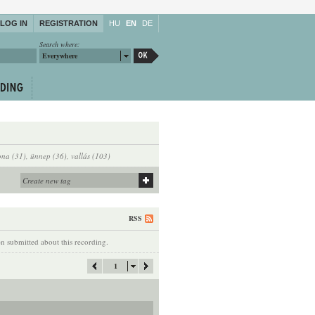
LOG IN
REGISTRATION
HU
EN
DE
Search where:
Everywhere
ona (31)
,
ünnep (36)
,
vallás (103)
RSS
 submitted about this recording.
1