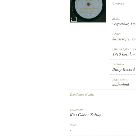
Composer:
-
Artist:
vegyeskar
,
is
1910 KÖRÜL
Genre:
PUBLICATION:
karácsonyi én
Date and place of 
1910 körül
, -
Publisher:
Baby-Record
BABY-RECORD
Legal status:
PUBLISHER:
szabadmű
Translation of title:
-
Collection:
Kiss Gábor Zoltán
NO. 1287.
Note:
RECORD NUMBER:
-