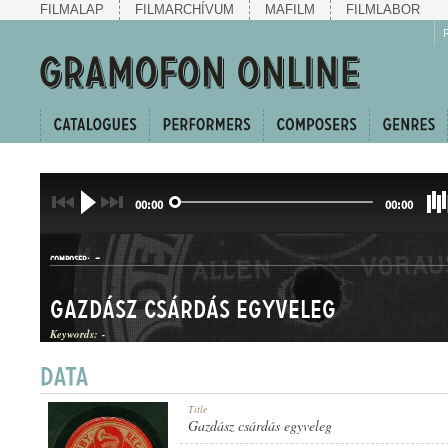
FILMALAP
FILMARCHÍVUM
MAFILM
FILMLABOR
00:00
00:00
-
COMPOSER:
Gazdász csárdás egyveleg
Keywords:
-
CSÁRDÁSEGYVELEG
Title
GENRE:
Gazdász csárdás egyveleg