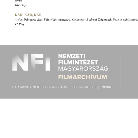
körül
104 Play
KÁR, KÁR, KÁR
Artist:
Debreceni Kiss Béla cigányzenekara
; Composer:
Bodrogi Zsigmond
; Date of publication
42 Play
DATA MANAGEMENT
|
COPYRIGHT AND USER PRIVILEGES
|
IMPRINT