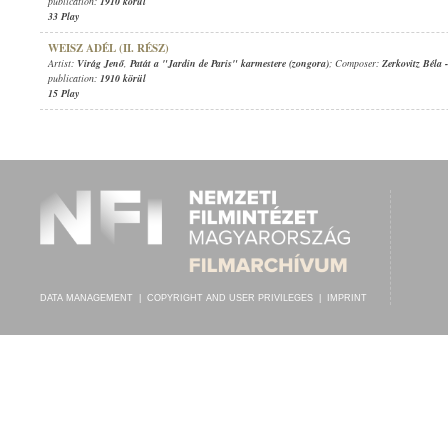
publication:
1910 körül
33 Play
WEISZ ADÉL (II. RÉSZ)
Artist:
Virág Jenő
,
Patát a "Jardin de Paris" karmestere (zongora)
; Composer:
Zerkovitz Béla
publication:
1910 körül
15 Play
DATA MANAGEMENT
|
COPYRIGHT AND USER PRIVILEGES
|
IMPRINT