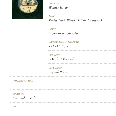
Composer:
Weiner István
Artist:
Virág Jenő
,
Weiner István (zongora)
1915 KÖRÜL
Genre:
PUBLICATION:
humoros magánszám
Date and place of recording:
1915 körül
, -
Publisher:
"Diadal" Record
"DIADAL" RECORD
Legal status:
PUBLISHER:
jogvédett mű
Translation of title:
-
Collection:
Kiss Gábor Zoltán
D 1444
Note:
RECORD NUMBER:
-