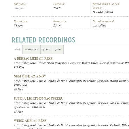
Language:
Duration:
Record number, sticker
magyar
2' 42"
number:
D 1444, 58094
Record type:
Record size:
Recording method:
78 rpm
25 cm
akusztikus
VIRÁG JENŐ
,
WEINER ISTVÁN (ZONGORA)
ARTIST:
artist
composer
genre
year
A BERSAGLIERI (II. RÉSZ)
Artist:
Virág Jenő
,
Weiner István (zongora)
; Composer:
Weiner István
; Date of publication:
191
122 Play
NEM ÖN-E AZ A NŐ?
Artist:
Virág Jenő
,
Patát a "Jardin de Paris" karmestere (zongora)
; Composer:
Weiner István
; 
1910 körül
49 Play
UJJÉ! A LIGETBEN NAGYSZERŰ
Artist:
Virág Jenő
,
Patát a "Jardin de Paris" karmestere (zongora)
; Composer:
John H. Flynn
of publication:
1910 körül
67 Play
WEISZ ADÉL (I. RÉSZ)
Artist:
Virág Jenő
,
Patát a "Jardin de Paris" karmestere (zongora)
; Composer:
Zerkovitz Béla