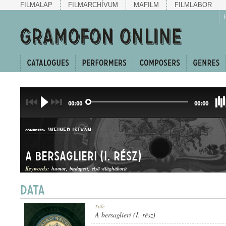
FILMALAP
FILMARCHÍVUM
MAFILM
FILMLABOR
00:00
00:00
WEINER ISTVÁN
COMPOSER:
A bersaglieri (I. rész)
Keywords:
humor
budapest
első világháború
HUMOROS MAGÁNSZÁM
Title
GENRE:
A bersaglieri (I. rész)