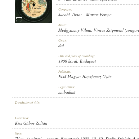
Composer:
Jacobi Viktor
-
Martos Ferenc
Artist:
Medgyaszay Vilma
,
Vincze Zsigmond (zongor
1908 KÖRÜL
PUBLICATION:
Genre:
dal
Date and place of recording:
1908 körül
, Budapest
Publisher:
Első Magyar Hanglemez Gyár
ELSŐ MAGYAR HANGLEMEZ GYÁR
PUBLISHER:
Legal status:
szabadmű
Translation of title:
-
Collection:
Kiss Gábor Zoltán
2062
RECORD NUMBER:
Note:
"Van, de nincs" - operett. Bemutató: 1908. 10. 30. Király Színház. A 