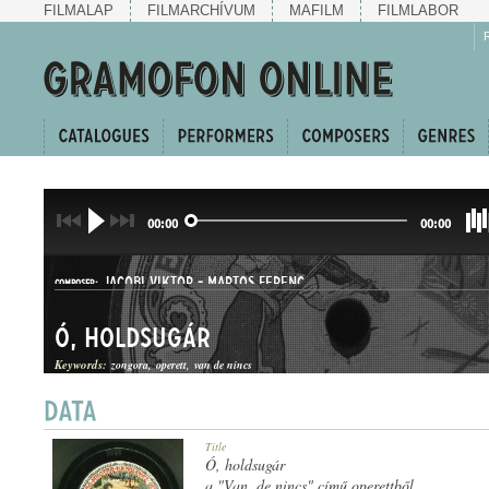
FILMALAP
FILMARCHÍVUM
MAFILM
FILMLABOR
00:00
00:00
JACOBI VIKTOR
-
MARTOS FERENC
COMPOSER:
Ó, holdsugár
Keywords:
zongora
operett
van de nincs
DAL
Title
GENRE:
Ó, holdsugár
a "Van, de nincs" című operettből