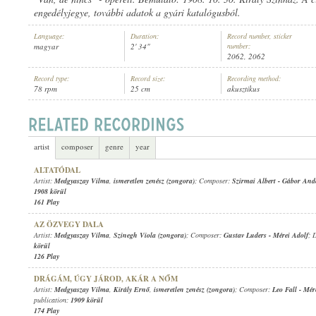
engedélyjegye, további adatok a gyári katalógusból.
Language:
Duration:
Record number, sticker
magyar
2' 34"
number:
2062, 2062
Record type:
Record size:
Recording method:
MEDGYASZAY VILMA
,
VINCZE ZSIGMOND (ZONGORA)
ARTIST:
78 rpm
25 cm
akusztikus
artist
composer
genre
year
ALTATÓDAL
Artist:
Medgyaszay Vilma
,
ismeretlen zenész (zongora)
; Composer:
Szirmai Albert
-
Gábor And
1908 körül
161 Play
AZ ÖZVEGY DALA
Artist:
Medgyaszay Vilma
,
Szinegh Viola (zongora)
; Composer:
Gustav Luders
-
Mérei Adolf
; 
körül
126 Play
DRÁGÁM, ÚGY JÁROD, AKÁR A NŐM
Artist:
Medgyaszay Vilma
,
Király Ernő
,
ismeretlen zenész (zongora)
; Composer:
Leo Fall
-
Mér
publication:
1909 körül
174 Play