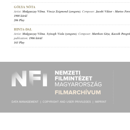
GÓLYA NÓTA
Artist:
Medgyaszay Vilma
,
Vincze Zsigmond (zongora)
; Composer:
Jacobi Viktor
-
Martos Fere
1908 körül
206 Play
HINTA-DAL
Artist:
Medgyaszay Vilma
,
Szinegh Viola (zongora)
; Composer:
Marthon Géza
,
Kacsóh Pongrá
publication:
1906 körül
163 Play
DATA MANAGEMENT
|
COPYRIGHT AND USER PRIVILEGES
|
IMPRINT