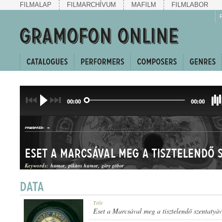
FILMALAP
FILMARCHÍVUM
MAFILM
FILMLABOR
00:00
00:00
-
COMPOSER:
Keywords:
humor
pikáns humor
göre gábor
KUPLÉ
Title
GENRE:
Eset a Marcsával meg a tisztelendő szentatyáv