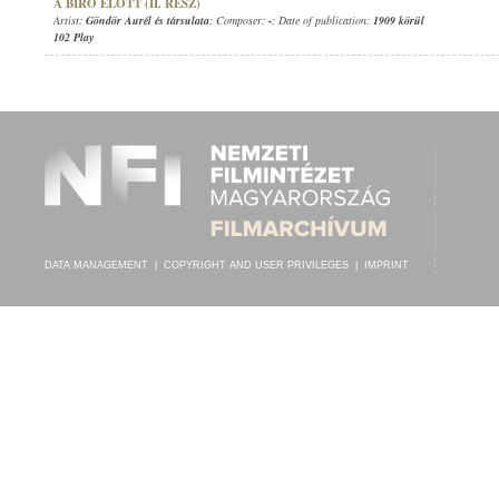
A BÍRÓ ELŐTT (II. RÉSZ)
Artist:
Göndör Aurél és társulata
; Composer:
-
; Date of publication:
1909 körül
102 Play
DATA MANAGEMENT
|
COPYRIGHT AND USER PRIVILEGES
|
IMPRINT