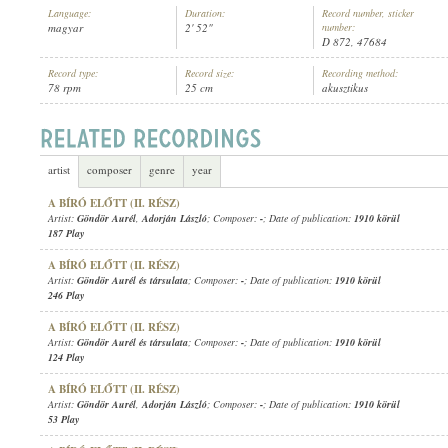
Language:
Duration:
Record number, sticker
magyar
2' 52"
number:
D 872, 47684
Record type:
Record size:
Recording method:
78 rpm
25 cm
akusztikus
GÖNDÖR AURÉL
,
ISMERETLEN CIGÁNYZENEKAR
ARTIST:
artist
composer
genre
year
A BÍRÓ ELŐTT (II. RÉSZ)
Artist:
Göndör Aurél
,
Adorján László
; Composer:
-
; Date of publication:
1910 körül
187 Play
A BÍRÓ ELŐTT (II. RÉSZ)
Artist:
Göndör Aurél és társulata
; Composer:
-
; Date of publication:
1910 körül
246 Play
A BÍRÓ ELŐTT (II. RÉSZ)
Artist:
Göndör Aurél és társulata
; Composer:
-
; Date of publication:
1910 körül
124 Play
A BÍRÓ ELŐTT (II. RÉSZ)
Artist:
Göndör Aurél
,
Adorján László
; Composer:
-
; Date of publication:
1910 körül
53 Play