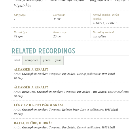
Vígszínház
Language:
Duration:
Record number, sticker
-
3' 20"
number:
2-10725, 17904 L
Record type:
Record size:
Recording method:
GRAMOPHON-ZENEKAR
ARTIST:
78 rpm
25 cm
akusztikus
artist
composer
genre
year
ÁLDASSÉK A KIRÁLY!
Artist:
Gramophon-zenekar
; Composer:
Pap Zoltán
; Date of publication:
1915 körül
78 Play
ÁLDASSÉK A KIRÁLY!
Artist:
Budai Izsó
,
Gramophon-zenekar
; Composer:
Pap Zoltán
-
Pap Zoltán
; Date of publicati
80 Play
LÉGY AZ ICI-PICI PÁROCSKÁM
Artist:
Gramophon-zenekar
; Composer:
Kálmán Imre
; Date of publication:
1915 körül
59 Play
RAJTA, ELŐRE, HURRÁ!
Artist:
Gramophon-zenekar
; Composer:
Pap Zoltán
; Date of publication:
1915 körül