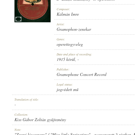
Composer:
Kálmán Imre
Artist:
Gramophon-zenekar
1915 KÖRÜL
PUBLICATION:
Genre:
operettegyveleg
Date and place of recording:
1915 körül
, -
Publisher:
Gramophone Concert Record
GRAMOPHONE CONCERT RECORD
PUBLISHER:
Legal status:
jogvédett mű
Translation of title:
-
Collection:
Kiss Gábor Zoltán gyűjtemény
2-10725
RECORD NUMBER:
Note:
"Zsuzsi kisasszony" / "Miss little Springtime" - nagyoperett 2 részben