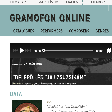
FILMALAP
FILMARCHÍVUM
MAFILM
FILMLABOR
00:00
00:00
KÁLMÁN IMRE
COMPOSER:
"Belépő" és "Jaj Zsuzsikám"
Keywords:
operett
zsuzsi kisasszony
miss little springtime
OPERETTEGYVELEG
Title
GENRE:
"Belépő" és "Jaj Zsuzsikám"
a "Zsuzsi kisasszony" c. operettből