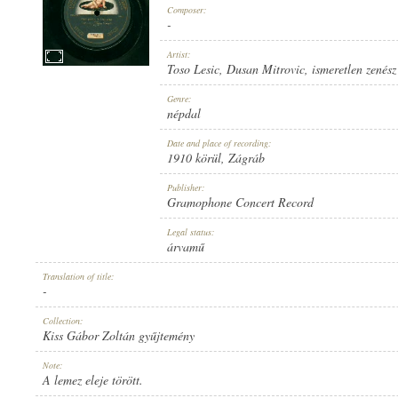
Composer:
-
Artist:
Toso Lesic
,
Dusan Mitrovic
,
ismeretlen zenész
1910 KÖRÜL
Genre:
PUBLICATION:
népdal
Date and place of recording:
1910 körül
, Zágráb
Publisher:
Gramophone Concert Record
GRAMOPHONE CONCERT RECORD
Legal status:
PUBLISHER:
árvamű
Translation of title:
-
Collection:
Kiss Gábor Zoltán gyűjtemény
G. C.-2-14353
Note:
RECORD NUMBER:
A lemez eleje törött.