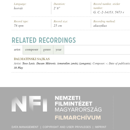
Language:
Duration:
Record number, sticker
horvát
2' 8"
number:
G. C.-2-14353, 5973 r
Record type:
Record size:
Recording method:
78 rpm
25 cm
akusztikus
TOSO LESIC
,
DUSAN MITROVIC
,
ISMERETLEN ZENÉSZ (ZONGORA)
ARTIST:
artist
composer
genre
year
DALMATINSKI SAJKAS
Artist:
Toso Lesic
,
Dusan Mitrovic
,
ismeretlen zenész (zongora)
; Composer:
-
; Date of publicati
38 Play
DATA MANAGEMENT
|
COPYRIGHT AND USER PRIVILEGES
|
IMPRINT