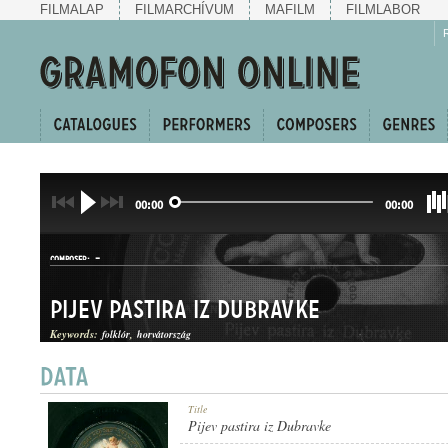
FILMALAP
FILMARCHÍVUM
MAFILM
FILMLABOR
00:00
00:00
-
COMPOSER:
Pijev pastira iz Dubravke
Keywords:
folklór
horvátország
NÉPDAL
Title
GENRE:
Pijev pastira iz Dubravke