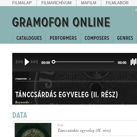
FILMALAP
FILMARCHÍVUM
MAFILM
FILMLABOR
00:00
00:00
-
COMPOSER:
Tánccsárdás egyveleg (II. rész)
Keywords:
-
CSÁRDÁSEGYVELEG
Title
GENRE:
Tánccsárdás egyveleg (II. rész)