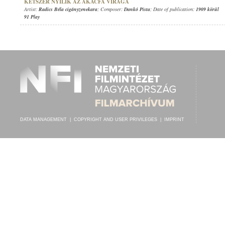
KÉTSZER NYÍLIK AZ AKÁCFA VIRÁGA
Artist:
Radics Béla cigányzenekara
; Composer:
Dankó Pista
; Date of publication:
1909 körül
91 Play
DATA MANAGEMENT
|
COPYRIGHT AND USER PRIVILEGES
|
IMPRINT