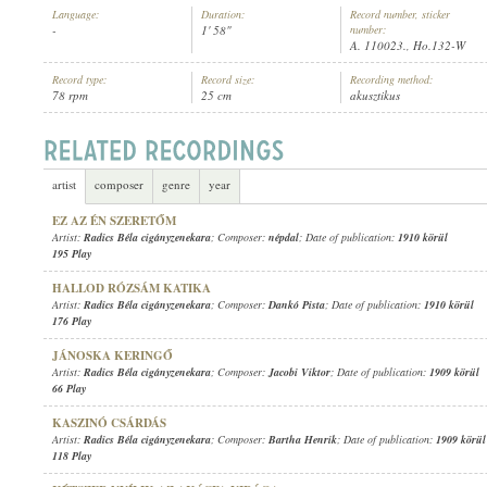
Language:
Duration:
Record number, sticker
-
1' 58"
number:
A. 110023., Ho.132-W
Record type:
Record size:
Recording method:
78 rpm
25 cm
akusztikus
RADICS BÉLA CIGÁNYZENEKARA
ARTIST:
artist
composer
genre
year
EZ AZ ÉN SZERETŐM
Artist:
Radics Béla cigányzenekara
; Composer:
népdal
; Date of publication:
1910 körül
195 Play
HALLOD RÓZSÁM KATIKA
Artist:
Radics Béla cigányzenekara
; Composer:
Dankó Pista
; Date of publication:
1910 körül
176 Play
JÁNOSKA KERINGŐ
Artist:
Radics Béla cigányzenekara
; Composer:
Jacobi Viktor
; Date of publication:
1909 körül
66 Play
KASZINÓ CSÁRDÁS
Artist:
Radics Béla cigányzenekara
; Composer:
Bartha Henrik
; Date of publication:
1909 körül
118 Play