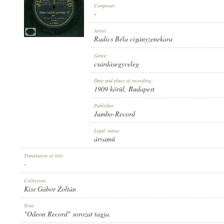
Composer:
-
Artist:
Radics Béla cigányzenekara
1909 KÖRÜL
Genre:
PUBLICATION:
csárdásegyveleg
Date and place of recording:
1909 körül
, Budapest
Publisher:
Jumbo-Record
JUMBO-RECORD
Legal status:
PUBLISHER:
árvamű
Translation of title:
-
Collection:
Kiss Gábor Zoltán
A. 110023.
Note:
RECORD NUMBER:
"Odeon Record" sorozat tagja.