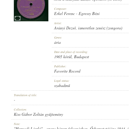
Composer:
Erkel Ferenc
-
Egressy Béni
Artist:
Arányi Dezső
,
ismeretlen zenész (zongora)
1905 KÖRÜL
PUBLICATION:
Genre:
ária
Date and place of recording:
1905 körül
, Budapest
Publisher:
Favorite Record
FAVORITE RECORD
PUBLISHER:
Legal status:
szabadmű
Translation of title:
-
Collection:
Kiss Gábor Zoltán gyűjtemény
1-25526
RECORD NUMBER:
Note:
"Hunyadi László" - opera három felvonásban. Ősbemutatójára 1844. ja