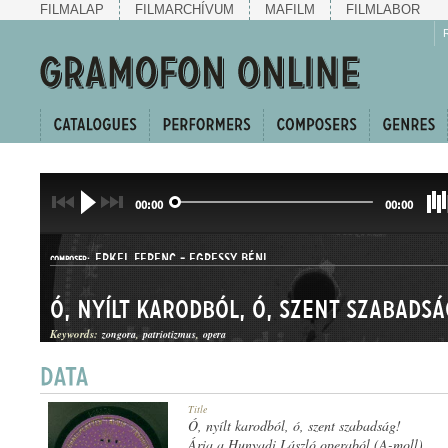
FILMALAP
FILMARCHÍVUM
MAFILM
FILMLABOR
00:00
00:00
ERKEL FERENC
-
EGRESSY BÉNI
COMPOSER:
Ó, nyílt karodból, ó, szent szabadsá
Keywords:
zongora
patriotizmus
opera
ÁRIA
Title
GENRE:
Ó, nyílt karodból, ó, szent szabadság!
Ária a Hunyadi László operaból (A-moll)