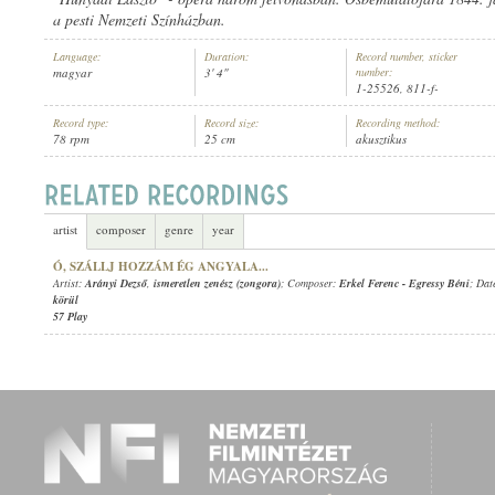
a pesti Nemzeti Színházban.
Language:
Duration:
Record number, sticker
magyar
3' 4"
number:
1-25526, 811-f-
Record type:
Record size:
Recording method:
ARÁNYI DEZSŐ
,
ISMERETLEN ZENÉSZ (ZONGORA)
ARTIST:
78 rpm
25 cm
akusztikus
artist
composer
genre
year
Ó, SZÁLLJ HOZZÁM ÉG ANGYALA...
Artist:
Arányi Dezső
,
ismeretlen zenész (zongora)
; Composer:
Erkel Ferenc
-
Egressy Béni
; Dat
körül
57 Play