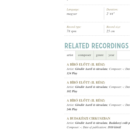
Language:
Duration:
magyar
2' 44"
Record type:
Record size:
78 rpm
25 cm
GÖNDÖR AURÉL ÉS TÁRSULATA
,
I
ARTIST:
artist
composer
genre
year
A BÍRÓ ELŐTT (II. RÉSZ)
Artist:
Göndör Aurél és társulata
; Composer:
-
; Dat
124 Play
A BÍRÓ ELŐTT (II. RÉSZ)
Artist:
Göndör Aurél és társulata
; Composer:
-
; Dat
102 Play
A BÍRÓ ELŐTT (II. RÉSZ)
Artist:
Göndör Aurél és társulata
; Composer:
-
; Dat
246 Play
A BUDAKÉSZI CIRKUSZBAN
Artist:
Göndör Aurél és társulata
,
Budakeszi sváb p
Composer:
-
; Date of publication:
1910 körül