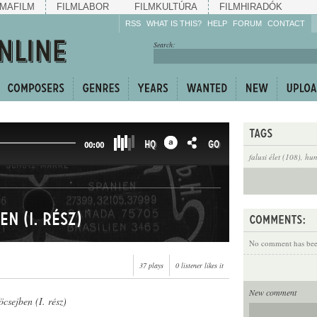
MAFILM
FILMLABOR
FILMKULTÚRA
FILMHIRADÓK
RSS
WHAT IS THIS?
HELP
FORUM
CONTACT
Listen!
Search:
Enrich!
Keep track of what is
happening!
Share!
HQ
GO
00:00
falusi élet (108)
,
hum
n (I. rész)
No comment has been
37 plays
0 listener likes it
New comment
csejben (I. rész)