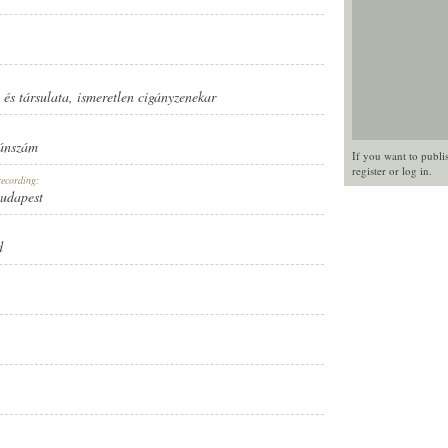
és társulata
,
ismeretlen cigányzenekar
ánszám
If you want to publi
register
or
log in
.
recording:
Budapest
d