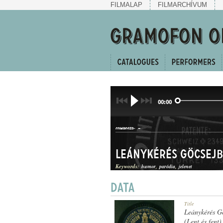
FILMALAP
FILMARCHÍVUM
00:00
-
COMPOSER:
Leánykérés Göcsejbe
Keywords:
humor
paródia
jelenet
HUMOROS MAGÁNSZÁM
Title
GENRE:
Leánykérés Gö
(Lent és fent)