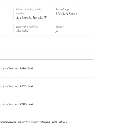
Record number, sticker
Recordpage:
number:
118063/118064
A. 118063., Ho.428-W
Recording method:
Status:
akusztikus
jó
SMERETLEN CIGÁNYZENEKAR
e of publication:
1910 körül
e of publication:
1909 körül
e of publication:
1910 körül
arasztzenekar
,
ismeretlen zenész (klarinét
,
kürt
,
xilofon)
;