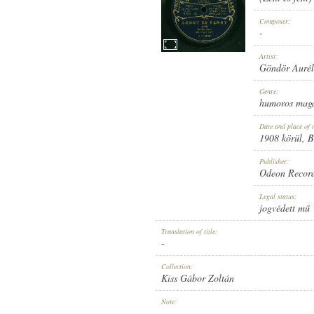
Composer:
-
Artist:
Göndör Aurél 
1908 KÖRÜL
PUBLICATION:
Genre:
humoros mag
Date and place of 
1908 körül
, 
Publisher:
Odeon Recor
ODEON RECORD
PUBLISHER:
Legal status:
jogvédett mű
Translation of title:
-
Collection:
Kiss Gábor Zoltán
A. 118063.
RECORD NUMBER:
Note:
-