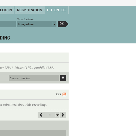
LOG IN
REGISTRATION
HU
EN
DE
Search where:
Everywhere
or (594)
,
jelenet (176)
,
paródia (339)
RSS
 submitted about this recording.
1