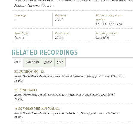
Johann-Strauss-Theater.
Language:
Duration:
Record number, sticker
-
2' 31"
number:
311445., xBe.2176
Record type:
Record size:
Recording method:
ODEON-TANZ-MUSIK
ARTIST:
78 rpm
25 cm
akusztikus
artist
composer
genre
year
EL JURROS NO. 13
Artist:
Odeon-Tanz-Musik
; Composer:
Manuel Sarrablo
; Date of publication:
1911 körül
88 Play
EL PINCHASO
Artist:
Odeon-Tanz-Musik
; Composer:
L. Arriga
; Date of publication:
1911 körül
90 Play
WER WEISS MIR EIN MÄDEL
Artist:
Odeon-Tanz-Musik
; Composer:
Kálmán Imre
; Date of publication:
1921 körül
45 Play