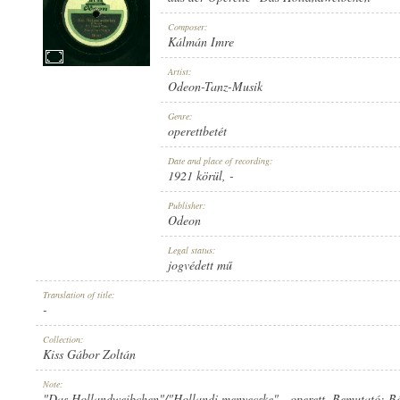
Composer:
Kálmán Imre
Artist:
Odeon-Tanz-Musik
1921 KÖRÜL
PUBLICATION:
Genre:
operettbetét
Date and place of recording:
1921 körül
, -
Publisher:
Odeon
ODEON
PUBLISHER:
Legal status:
jogvédett mű
Translation of title:
-
Collection:
Kiss Gábor Zoltán
311445.
RECORD NUMBER:
Note:
"Das Hollandweibchen"/"Hollandi menyecske" - operett. Bemutató: Bé