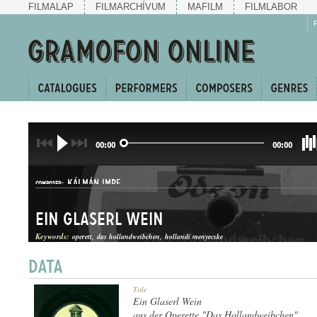
FILMALAP
FILMARCHÍVUM
MAFILM
FILMLABOR
00:00
00:00
KÁLMÁN IMRE
COMPOSER:
Ein Glaserl Wein
Keywords:
operett
das hollandweibchen
hollandi menyecske
OPERETTBETÉT
Title
GENRE:
Ein Glaserl Wein
aus der Operette "Das Hollandweibchen"