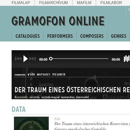
FILMALAP
FILMARCHÍVUM
MAFILM
FILMLABOR
00:00
00:00
KARL MICHAEL ZIEHRER
COMPOSER:
Keywords:
ausztria
osztrák-magyar monarchia
katonaélet
HANGKÉP
Title
GENRE:
Der Traum eines österreichischen Reservisten (
Grosses musikalisches Gemälde