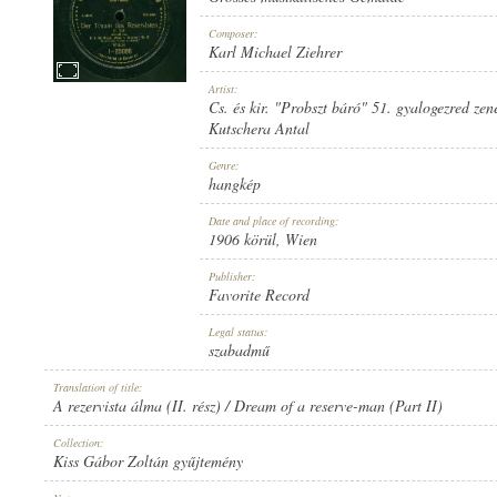
Composer:
Karl Michael Ziehrer
Artist:
Cs. és kir. "Probszt báró" 51. gyalogezred zen
1906 KÖRÜL
PUBLICATION:
Kutschera Antal
Genre:
hangkép
Date and place of recording:
1906 körül
, Wien
Publisher:
FAVORITE RECORD
PUBLISHER:
Favorite Record
Legal status:
szabadmű
Translation of title:
A rezervista álma (II. rész) / Dream of a reserve-man (Part II)
Collection:
1-23086
RECORD NUMBER:
Kiss Gábor Zoltán gyűjtemény