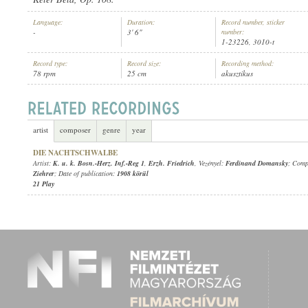
Language:
Duration:
Record number, sticker
-
3' 6"
number:
1-23226, 3010-t
Record type:
Record size:
Recording method:
78 rpm
25 cm
akusztikus
K. U. K. BOSN.-HERZ. INF.-REG 1
,
ERZH. FRIEDRICH
, VEZÉNYEL:
F
ARTIST:
artist
composer
genre
year
DIE NACHTSCHWALBE
Artist:
K. u. k. Bosn.-Herz. Inf.-Reg 1
,
Erzh. Friedrich
, Vezényel:
Ferdinand Domansky
; Comp
Ziehrer
; Date of publication:
1908 körül
21 Play