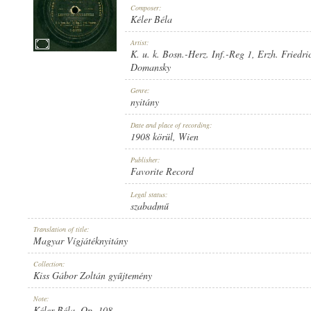
Composer:
Kéler Béla
Artist:
K. u. k. Bosn.-Herz. Inf.-Reg 1
,
Erzh. Friedri
Domansky
1908 KÖRÜL
PUBLICATION:
Genre:
nyitány
Date and place of recording:
1908 körül
, Wien
Publisher:
Favorite Record
FAVORITE RECORD
PUBLISHER:
Legal status:
szabadmű
Translation of title:
Magyar Vígjátéknyitány
Collection:
Kiss Gábor Zoltán gyűjtemény
1-23226
RECORD NUMBER:
Note:
Kéler Béla, Op. 108.