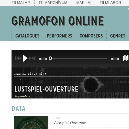
FILMALAP
FILMARCHÍVUM
MAFILM
FILMLABOR
00:00
00:00
KÉLER BÉLA
COMPOSER:
Lustspiel-Ouverture
Keywords:
-
NYITÁNY
Title
GENRE:
Lustspiel-Ouverture