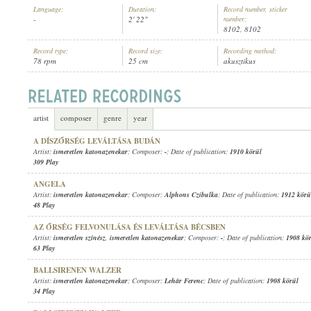
Language:
Duration:
Record number, sticker
-
2' 22"
number:
8102, 8102
Record type:
Record size:
Recording method:
78 rpm
25 cm
akusztikus
ISMERETLEN KATONAZENEKAR
ARTIST:
artist
composer
genre
year
A DÍSZŐRSÉG LEVÁLTÁSA BUDÁN
Artist:
ismeretlen katonazenekar
; Composer:
-
; Date of publication:
1910 körül
309 Play
ANGELA
Artist:
ismeretlen katonazenekar
; Composer:
Alphons Czibulka
; Date of publication:
1912 körü
48 Play
AZ ŐRSÉG FELVONULÁSA ÉS LEVÁLTÁSA BÉCSBEN
Artist:
ismeretlen színész
,
ismeretlen katonazenekar
; Composer:
-
; Date of publication:
1908 kö
63 Play
BALLSIRENEN WALZER
Artist:
ismeretlen katonazenekar
; Composer:
Lehár Ferenc
; Date of publication:
1908 körül
34 Play