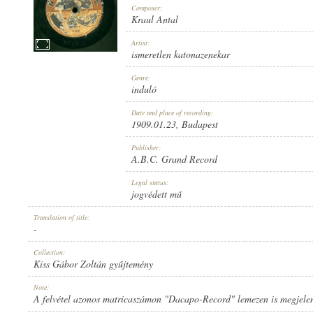
Composer:
Kraul Antal
Artist:
ismeretlen katonazenekar
1909.01.23
Genre:
PUBLICATION:
induló
Date and place of recording:
1909.01.23
, Budapest
Publisher:
A.B.C. Grand Record
A.B.C. GRAND RECORD
Legal status:
PUBLISHER:
jogvédett mű
Translation of title:
-
Collection:
Kiss Gábor Zoltán gyűjtemény
8102
Note:
RECORD NUMBER:
A felvétel azonos matricaszámon "Dacapo-Record" lemezen is megjelen