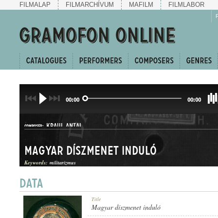
FILMALAP
FILMARCHÍVUM
MAFILM
FILMLABOR
00:00
00:00
KRAUL ANTAL
COMPOSER:
Magyar díszmenet induló
Keywords:
militarizmus
INDULÓ
Title
GENRE:
Magyar díszmenet induló