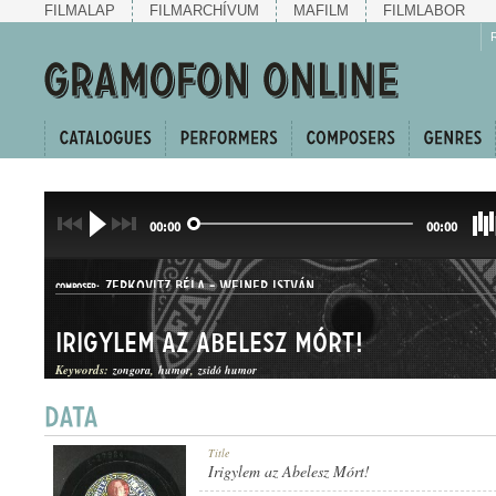
FILMALAP
FILMARCHÍVUM
MAFILM
FILMLABOR
00:00
00:00
ZERKOVITZ BÉLA
-
WEINER ISTVÁN
COMPOSER:
Irigylem az Abelesz Mórt!
Keywords:
zongora
humor
zsidó humor
KUPLÉ
Title
GENRE:
Irigylem az Abelesz Mórt!