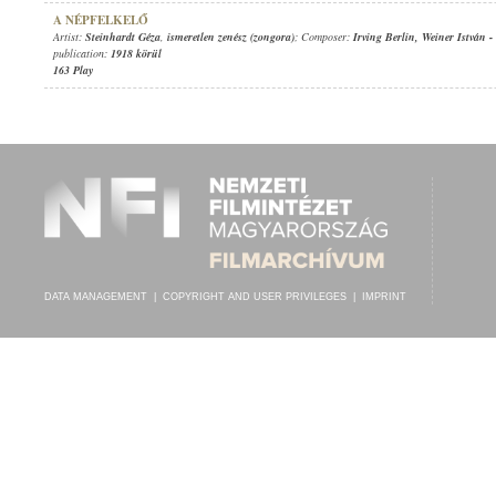
A NÉPFELKELŐ
Artist:
Steinhardt Géza
,
ismeretlen zenész (zongora)
; Composer:
Irving Berlin
,
Weiner István
-
publication:
1918 körül
163 Play
DATA MANAGEMENT
|
COPYRIGHT AND USER PRIVILEGES
|
IMPRINT