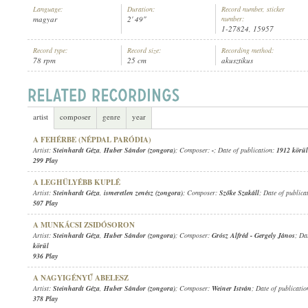
Language:
Duration:
Record number, sticker
magyar
2' 49"
number:
1-27824, 15957
Record type:
Record size:
Recording method:
78 rpm
25 cm
akusztikus
STEINHARDT GÉZA
,
ISMERETLEN ZENÉSZ (ZONGORA)
ARTIST:
artist
composer
genre
year
A FEHÉRBE (NÉPDAL PARÓDIA)
Artist:
Steinhardt Géza
,
Huber Sándor (zongora)
; Composer:
-
; Date of publication:
1912 körül
299 Play
A LEGHÜLYÉBB KUPLÉ
Artist:
Steinhardt Géza
,
ismeretlen zenész (zongora)
; Composer:
Szőke Szakáll
; Date of publica
507 Play
A MUNKÁCSI ZSIDÓSORON
Artist:
Steinhardt Géza
,
Huber Sándor (zongora)
; Composer:
Grósz Alfréd
-
Gergely János
; Da
körül
936 Play
A NAGYIGÉNYŰ ABELESZ
Artist:
Steinhardt Géza
,
Huber Sándor (zongora)
; Composer:
Weiner István
; Date of publicati
378 Play