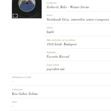
Composer:
Zerkovitz Béla
-
Weiner István
Artist:
Steinhardt Géza
,
ismeretlen zenész (zongora)
1918 KÖRÜL
Genre:
PUBLICATION:
kuplé
Date and place of recording:
1918 körül
, Budapest
Publisher:
Favorite Record
FAVORITE RECORD
Legal status:
PUBLISHER:
jogvédett mű
Translation of title:
-
Collection:
Kiss Gábor Zoltán
1-27824
Note:
RECORD NUMBER:
-