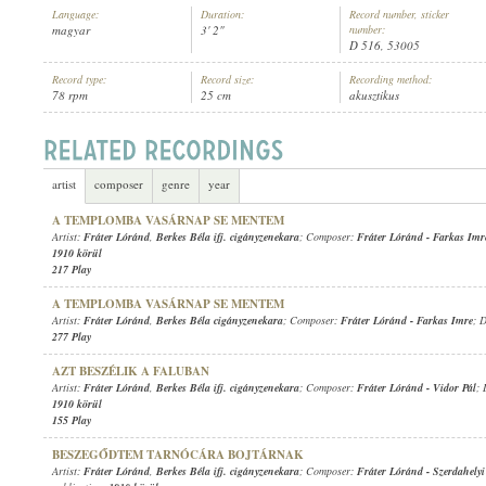
Language:
Duration:
Record number, sticker
magyar
3' 2"
number:
D 516, 53005
Record type:
Record size:
Recording method:
78 rpm
25 cm
akusztikus
FRÁTER LÓRÁND
,
BERKES BÉLA IFJ. CIGÁNYZENEKARA
ARTIST:
artist
composer
genre
year
A TEMPLOMBA VASÁRNAP SE MENTEM
Artist:
Fráter Lóránd
,
Berkes Béla ifj. cigányzenekara
; Composer:
Fráter Lóránd
-
Farkas Imr
1910 körül
217 Play
A TEMPLOMBA VASÁRNAP SE MENTEM
Artist:
Fráter Lóránd
,
Berkes Béla cigányzenekara
; Composer:
Fráter Lóránd
-
Farkas Imre
; 
277 Play
AZT BESZÉLIK A FALUBAN
Artist:
Fráter Lóránd
,
Berkes Béla ifj. cigányzenekara
; Composer:
Fráter Lóránd
-
Vidor Pál
; 
1910 körül
155 Play
BESZEGŐDTEM TARNÓCÁRA BOJTÁRNAK
Artist:
Fráter Lóránd
,
Berkes Béla ifj. cigányzenekara
; Composer:
Fráter Lóránd
-
Szerdahelyi