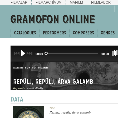
FILMALAP
FILMARCHÍVUM
MAFILM
FILMLABOR
00:00
00:00
FRÁTER LÓRÁND
COMPOSER:
Repülj, repülj, árva galamb
Keywords:
szerzői előadás
HALLGATÓ
Title
GENRE:
Repülj, repülj, árva galamb