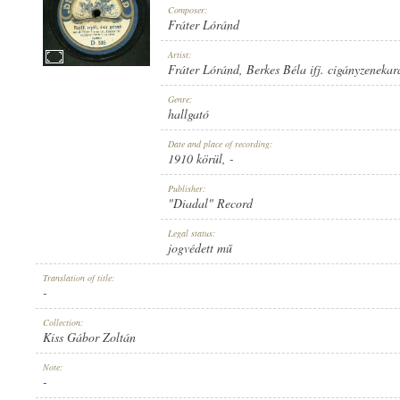
Composer:
Fráter Lóránd
Artist:
Fráter Lóránd
,
Berkes Béla ifj. cigányzenekar
1910 KÖRÜL
Genre:
PUBLICATION:
hallgató
Date and place of recording:
1910 körül
, -
Publisher:
"Diadal" Record
"DIADAL" RECORD
Legal status:
PUBLISHER:
jogvédett mű
Translation of title:
-
Collection:
Kiss Gábor Zoltán
D 516
Note:
RECORD NUMBER:
-