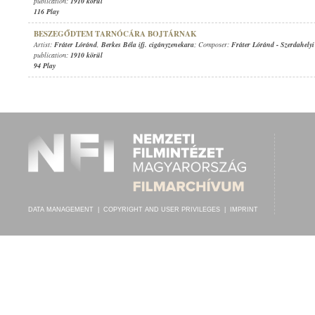
publication:
1910 körül
116 Play
BESZEGŐDTEM TARNÓCÁRA BOJTÁRNAK
Artist:
Fráter Lóránd
,
Berkes Béla ifj. cigányzenekara
; Composer:
Fráter Lóránd
-
Szerdahelyi
publication:
1910 körül
94 Play
DATA MANAGEMENT
|
COPYRIGHT AND USER PRIVILEGES
|
IMPRINT