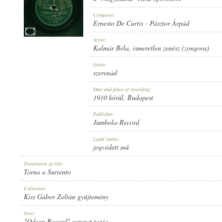
Composer:
Ernesto De Curtis
-
Pásztor Árpád
Artist:
Kalmár Béla
,
ismeretlen zenész (zongora)
1910 KÖRÜL
PUBLICATION:
Genre:
szerenád
Date and place of recording:
1910 körül
, Budapest
Publisher:
Jumbola-Record
JUMBOLA-RECORD
PUBLISHER:
Legal status:
jogvédett mű
Translation of title:
Torna a Suriento
Collection:
Kiss Gábor Zoltán gyűjtemény
NO. 15653.
RECORD NUMBER:
Note:
"Odeon Record" sorozat tagja.