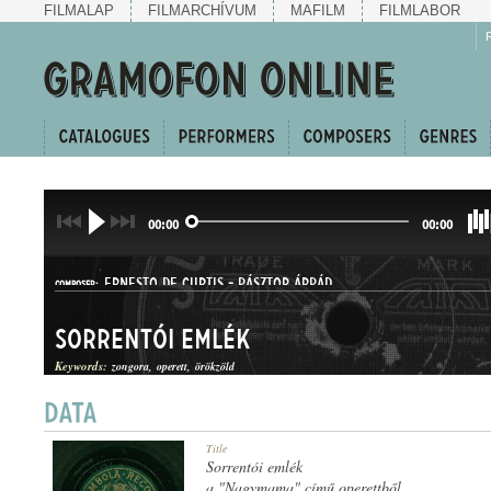
FILMALAP
FILMARCHÍVUM
MAFILM
FILMLABOR
00:00
00:00
ERNESTO DE CURTIS
-
PÁSZTOR ÁRPÁD
COMPOSER:
Sorrentói emlék
Keywords:
zongora
operett
örökzöld
SZERENÁD
Title
GENRE:
Sorrentói emlék
a "Nagymama" című operettből