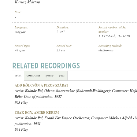
Kurutz Márton
Note:
-
Language:
Duration:
Record number, sticker
magyar
2' 46"
number:
KALMÁR PÁL
,
SZTÁRAY MÁRTON
,
SÁNDOR ANNA
,
ODEON TÁNCZENEKAR 
ARTIST:
A 197564-b, Ho 1629
Record type:
Record size:
Recording method:
78 rpm
25 cm
elektromos
artist
composer
genre
year
ADD KÖLCSÖN A PIROS SZÁDAT
Artist:
Kalmár Pál
,
Odeon tánczenekar (Bohrandt-Weidinger)
; Composer:
Haj
Béla
; Date of publication:
1937
903 Play
CSAK EGY, AMIRE KÉREM
Artist:
Kalmár Pál
,
Frank Fox Dance Orchestra
; Composer:
Márkus Alfréd
-
M
publication:
1931
994 Play