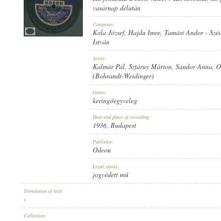
vasárnap délután
Composer:
Kola József
,
Hajdu Imre
,
Tamási Andor
-
Szé
István
1936
PUBLICATION:
Artist:
Kalmár Pál
,
Sztáray Márton
,
Sándor Anna
,
O
(Bohrandt-Weidinger)
Genre:
keringőegyveleg
Date and place of recording:
1936
, Budapest
ODEON
PUBLISHER:
Publisher:
Odeon
Legal status:
jogvédett mű
Translation of title:
-
A 197564-B
RECORD NUMBER:
Collection: