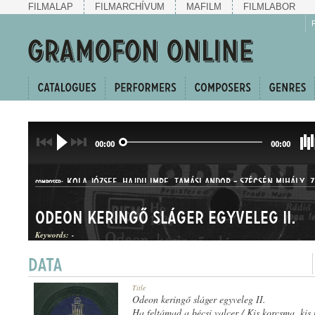
FILMALAP
FILMARCHÍVUM
MAFILM
FILMLABOR
00:00
00:00
KOLA JÓZSEF
,
HAJDU IMRE
,
TAMÁSI ANDOR
-
SZÉCSÉN MIHÁLY
,
Z
COMPOSER:
Odeon keringő sláger egyveleg II.
Keywords:
-
KERINGŐEGYVELEG
Title
GENRE:
Odeon keringő sláger egyveleg II.
Ha feltámad a bécsi valcer / Kis korcsma, kis 