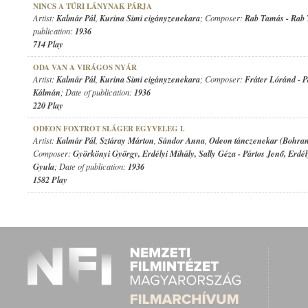
NINCS A TÚRI LÁNYNAK PÁRJA
Artist:
Kalmár Pál
,
Kurina Simi cigányzenekara
; Composer:
Rab Tamás
-
Rab
publication:
1936
714 Play
ODA VAN A VIRÁGOS NYÁR
Artist:
Kalmár Pál
,
Kurina Simi cigányzenekara
; Composer:
Fráter Lóránd
-
P
Kálmán
; Date of publication:
1936
220 Play
ODEON FOXTROT SLÁGER EGYVELEG I.
Artist:
Kalmár Pál
,
Sztáray Márton
,
Sándor Anna
,
Odeon tánczenekar (Bohran
Composer:
Györkönyi György
,
Erdélyi Mihály
,
Sally Géza
-
Pártos Jenő
,
Erdél
Gyula
; Date of publication:
1936
1582 Play