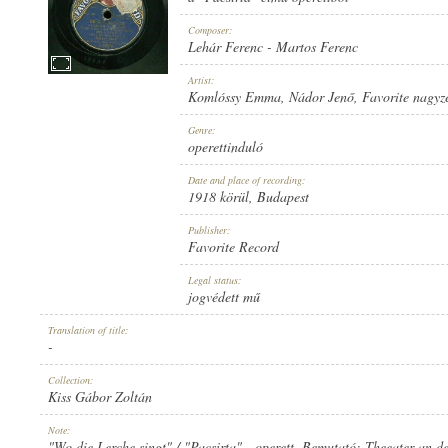
Composer:
Lehár Ferenc
-
Martos Ferenc
Artist:
Komlóssy Emma
,
Nádor Jenő
,
Favorite nagyz
1918 KÖRÜL
PUBLICATION:
Genre:
operettinduló
Date and place of recording:
1918 körül
, Budapest
Publisher:
Favorite Record
FAVORITE RECORD
PUBLISHER:
Legal status:
jogvédett mű
Translation of title:
-
Collection:
Kiss Gábor Zoltán
1-29678
RECORD NUMBER:
Note:
"Wo die Lerche singt" / "Pacsirta" - operett. Bemutató: Theeater an d