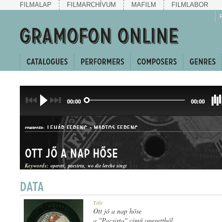
FILMALAP
FILMARCHÍVUM
MAFILM
FILMLABOR
00:00
00:00
LEHÁR FERENC
-
MARTOS FERENC
COMPOSER:
Ott jő a nap hőse
Keywords:
operett
pacsirta
wo die lerche singt
OPERETTINDULÓ
Title
GENRE:
Ott jő a nap hőse
a "Pacsirta" című operettből