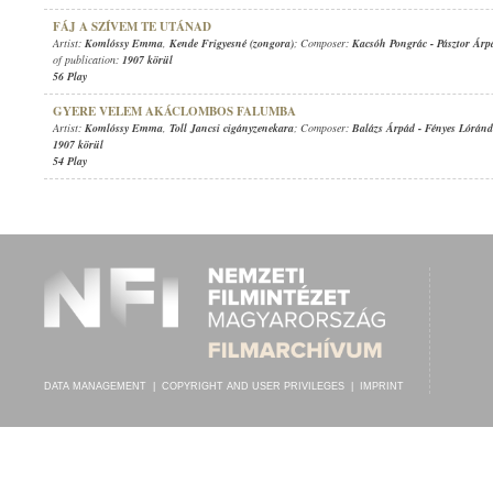
FÁJ A SZÍVEM TE UTÁNAD
Artist:
Komlóssy Emma
,
Kende Frigyesné (zongora)
; Composer:
Kacsóh Pongrác
-
Pásztor Árp
of publication:
1907 körül
56 Play
GYERE VELEM AKÁCLOMBOS FALUMBA
Artist:
Komlóssy Emma
,
Toll Jancsi cigányzenekara
; Composer:
Balázs Árpád
-
Fényes Lóránd
1907 körül
54 Play
DATA MANAGEMENT
|
COPYRIGHT AND USER PRIVILEGES
|
IMPRINT