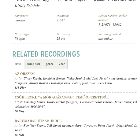
Király Színház
Language:
Duration:
Record number, sticker
magyar
2' 59"
number:
1-29678, 15982
Record type:
Record size:
Recording method:
KOMLÓSSY EMMA
,
NÁDOR JENŐ
,
FAVORITE NAGYZENEKAR
ARTIST:
78 rpm
25 cm
akusztikus
artist
composer
genre
year
AZ ŐRSZEM
Artist:
Újváry Károly
,
Komlóssy Emma
,
Nádor Jenő
,
Budai Izsó
,
Favorite nagyzenekar
,
ismere
Composer:
Arthur Rebner
-
Harsányi Zsolt
; Date of publication:
1917 körül
135 Play
CSÓK LECKE "A MÓKAHÁZASSÁG" CÍMŰ OPERETTBŐL
Artist:
Komlóssy Emma
,
Dienzl Oszkár (zongora)
; Composer:
Lehár Ferenc
-
Julius Bauer
,
Feh
publication:
1906 körül
60 Play
DARUMADÁR ÚTNAK INDUL
Artist:
Komlóssy Emma
,
Toll Jancsi cigányzenekara
; Composer:
Dóczy József
-
Dóczy József
; D
körül
35 Play