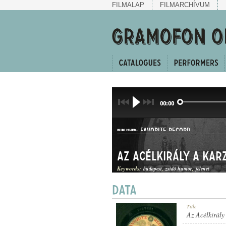
FILMALAP
FILMARCHÍVUM
00:00
FAVORITE RECORD
PUBLISHER:
Az Acélkirály a kar
Keywords:
budapest
zsidó humor
jelenet
1-27691
Title
RECORD NUMBER:
Az Acélkirály