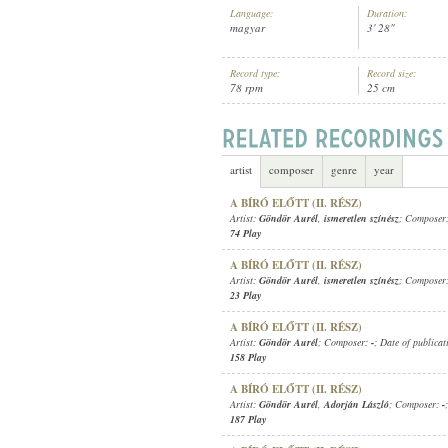
Language:
Duration:
magyar
3' 28"
Record type:
Record size:
78 rpm
25 cm
1910 KÖRÜL
PUBLICATION:
artist
composer
genre
year
A BÍRÓ ELŐTT (II. RÉSZ)
Artist:
Göndör Aurél
,
ismeretlen színész
; Composer
74 Play
A BÍRÓ ELŐTT (II. RÉSZ)
Artist:
Göndör Aurél
,
ismeretlen színész
; Composer
23 Play
A BÍRÓ ELŐTT (II. RÉSZ)
Artist:
Göndör Aurél
; Composer:
-
; Date of publica
158 Play
A BÍRÓ ELŐTT (II. RÉSZ)
Artist:
Göndör Aurél
,
Adorján László
; Composer:
-
187 Play