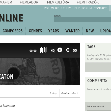
MAFILM
FILMLABOR
FILMKULTÚRA
FILMHIRADÓK
RSS
WHAT IS THIS?
HELP
FORUM
CONTACT
Listen!
Search:
Enrich!
Keep track of what is
happening!
Share!
HQ
GO
00:00
budapest (303)
,
jele
(100)
,
színház (50)
,
zaton
No comment has been
9 plays
0 listener likes it
 a karzaton
New comment