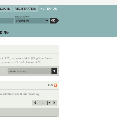
LOG IN
REGISTRATION
HU
EN
DE
Search where:
Everywhere
net (176)
,
nemzeti színház (8)
,
pikáns humor
vígszínház (27)
,
zsidó humor (179)
RSS
 submitted about this recording.
1