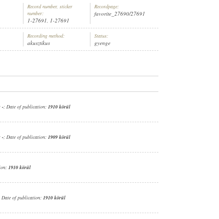
Record number, sticker
Recordpage:
number:
favorite_27690/27691
1-27691, 1-27691
Recording method:
Status:
akusztikus
gyenge
:
-
; Date of publication:
1910 körül
:
-
; Date of publication:
1909 körül
tion:
1910 körül
; Date of publication:
1910 körül