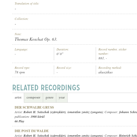
Translation of title:
-
Collection:
-
Note:
ARTIST:
Thomas Koschat Op. 63.
Language:
Duration:
Record number, sticker
-
0' 0"
number:
881, -
Record type:
Record size:
Recording method:
78 rpm
-
akusztikus
artist
composer
genre
year
DER SCHWALBE GRUSS
Artist:
Robert H. Seitschek (szárnykürt)
,
ismeretlen zenész (zongora)
; Composer:
Johann Schr
publication:
1908 körül
66 Play
DIE POST IM WALDE
Artist:
Robert H. Seitschek (szárnykürt)
,
ismeretlen zenész (zongora)
; Composer:
Heinrich Schä