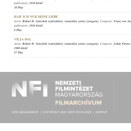
publication:
1910 körül
10 Play
HAB' ICH NUR DEINE LIEBE
Artist:
Robert H. Seitschek (szárnykürt)
,
ismeretlen zenész (zongora)
; Composer:
Franz von Su
publication:
1910 körül
8 Play
VILJA-DAL
Artist:
Robert H. Seitschek (szárnykürt)
,
ismeretlen zenész (zongora)
; Composer:
Lehár Ferenc
1908 körül
57 Play
DATA MANAGEMENT
|
COPYRIGHT AND USER PRIVILEGES
|
IMPRINT