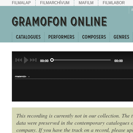
FILMALAP
FILMARCHÍVUM
MAFILM
FILMLABOR
00:00
00:00
-
COMPOSER:
This recording is currently not in our collection. The t
data were preserved in the contemporary catalogues o
GENRE:
company. If you have the track on a record, please uplo