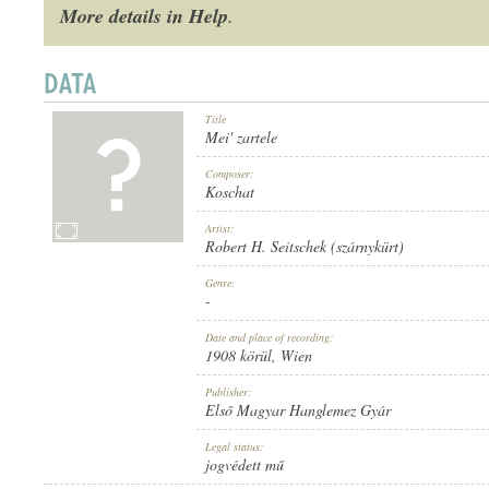
More details in Help
.
Title
1908 KÖRÜL
PUBLICATION:
Mei' zartele
Composer:
Koschat
Artist:
Robert H. Seitschek (szárnykürt)
Genre:
ELSŐ MAGYAR HANGLEMEZ GYÁR
PUBLISHER:
-
Date and place of recording:
1908 körül
, Wien
Publisher:
Első Magyar Hanglemez Gyár
Legal status:
881
RECORD NUMBER:
jogvédett mű