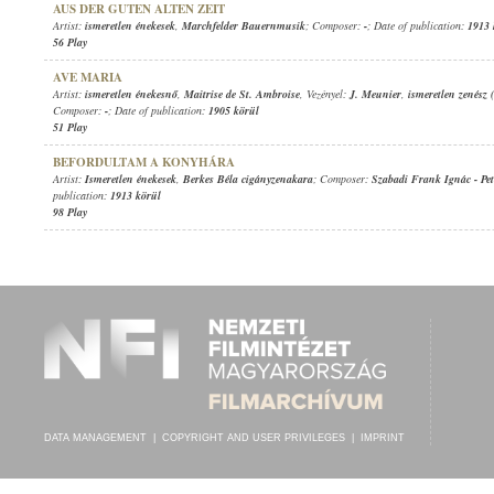
AUS DER GUTEN ALTEN ZEIT
Artist:
ismeretlen énekesek
,
Marchfelder Bauernmusik
; Composer:
-
; Date of publication:
1913 
56 Play
AVE MARIA
Artist:
ismeretlen énekesnő
,
Maitrise de St. Ambroise
, Vezényel:
J. Meunier
,
ismeretlen zenész 
Composer:
-
; Date of publication:
1905 körül
51 Play
BEFORDULTAM A KONYHÁRA
Artist:
Ismeretlen énekesek
,
Berkes Béla cigányzenakara
; Composer:
Szabadi Frank Ignác
-
Pe
publication:
1913 körül
98 Play
DATA MANAGEMENT
|
COPYRIGHT AND USER PRIVILEGES
|
IMPRINT