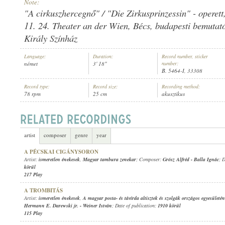
Note:
"A cirkuszhercegnő" / "Die Zirkusprinzessin" - operet
11. 24. Theater an der Wien, Bécs, budapesti bemutat
Király Színház
ISMERETLEN ÉNEKES
,
SAXOPHON-ORCHESTER DOBBRI
Language:
Duration:
Record number, sticker
ARTIST:
német
3' 18"
number:
B. 5464-I, 33308
Record type:
Record size:
Recording method:
78 rpm
25 cm
akusztikus
artist
composer
genre
year
A PÉCSKAI CIGÁNYSORON
Artist:
ismeretlen énekesek
,
Magyar tambura zenekar
; Composer:
Grósz Alfréd
-
Balla Ignác
; 
körül
217 Play
A TROMBITÁS
Artist:
ismeretlen énekesek
,
A magyar posta- és távírda altisztek és szolgák országos egyesületé
Hermann E. Darewski jr.
-
Weiner István
; Date of publication:
1910 körül
115 Play