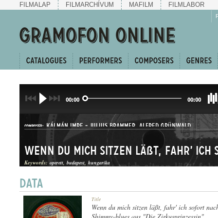
FILMALAP
FILMARCHÍVUM
MAFILM
FILMLABOR
00:00
00:00
KÁLMÁN IMRE
-
JULIUS BRAMMER
,
ALFRED GRÜNWALD
COMPOSER:
Keywords:
operett
budapest
hungarika
SHIMMY
Title
GENRE:
Wenn du mich sitzen läßt, fahr' ich sofort na
Shimmy-blues aus "Die Zirkusprinzessin"