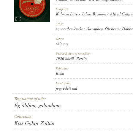
Composer:
Kálmán Imre
-
Julius Brammer
,
Alfred Grünw
Artist:
ismeretlen énekes
,
Saxophon-Orchester Dobbr
1926 KÖRÜL
PUBLICATION:
Genre:
shimmy
Date and place of recording:
1926 körül
, Berlin
Publisher:
Beka
BEKA
PUBLISHER:
Legal status:
jogvédett mű
Translation of title:
Ég áldjon, galambom
Collection:
Kiss Gábor Zoltán
B. 5464-I
RECORD NUMBER: