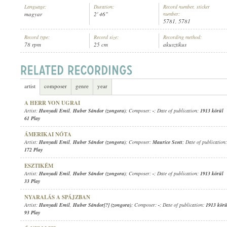
Language:
Duration:
Record number, sticker
magyar
2' 46"
number:
5781, 5781
Record type:
Record size:
Recording method:
78 rpm
25 cm
akusztikus
HUNYADI EMIL
,
HUBER SÁNDOR (ZONGORA)
ARTIST:
artist
composer
genre
year
A HERR VON UGRAI
Artist:
Hunyadi Emil
,
Huber Sándor (zongora)
; Composer:
-
; Date of publication:
1913 körül
61 Play
ÁMERIKAI NÓTA
Artist:
Hunyadi Emil
,
Huber Sándor (zongora)
; Composer:
Maurice Scott
; Date of publication
172 Play
ESZTIKÉM
Artist:
Hunyadi Emil
,
Huber Sándor (zongora)
; Composer:
-
; Date of publication:
1913 körül
33 Play
NYARALÁS A SPÁJZBAN
Artist:
Hunyadi Emil
,
Huber Sándor[?] (zongora)
; Composer:
-
; Date of publication:
1913 körü
93 Play