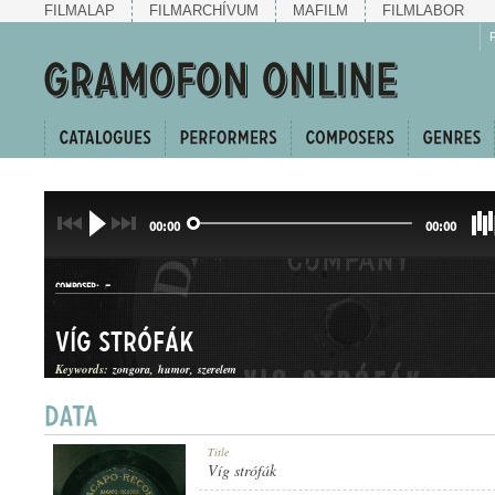
FILMALAP
FILMARCHÍVUM
MAFILM
FILMLABOR
00:00
00:00
-
COMPOSER:
Víg strófák
Keywords:
zongora
humor
szerelem
KUPLÉ
Title
GENRE:
Víg strófák