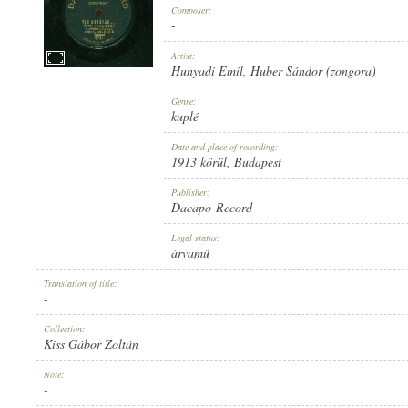
Composer:
-
Artist:
Hunyadi Emil
,
Huber Sándor (zongora)
1913 KÖRÜL
Genre:
PUBLICATION:
kuplé
Date and place of recording:
1913 körül
, Budapest
Publisher:
Dacapo-Record
DACAPO-RECORD
Legal status:
PUBLISHER:
árvamű
Translation of title:
-
Collection:
Kiss Gábor Zoltán
5781
Note:
RECORD NUMBER:
-