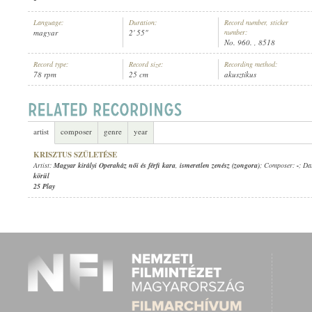
Language:
Duration:
Record number, sticker
magyar
2' 55"
number:
No. 960. , 8518
Record type:
Record size:
Recording method:
78 rpm
25 cm
akusztikus
MAGYAR KIRÁLYI OPERAHÁZ NŐI ÉS FÉRFI KARA
,
ISMERETLEN ZEN
ARTIST:
artist
composer
genre
year
KRISZTUS SZÜLETÉSE
Artist:
Magyar királyi Operaház női és férfi kara
,
ismeretlen zenész (zongora)
; Composer:
-
; Da
körül
25 Play