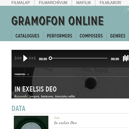
FILMALAP
FILMARCHÍVUM
MAFILM
FILMLABOR
00:00
00:00
-
COMPOSER:
In exelsis Deo
Keywords:
zongora
karácsony
keresztény vallás
KARÁCSONYI ÉNEK
Title
GENRE:
In exelsis Deo