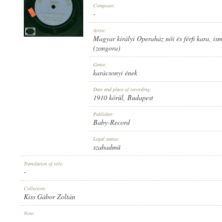
Composer:
-
Artist:
Magyar királyi Operaház női és férfi kara
,
ism
(zongora)
1910 KÖRÜL
PUBLICATION:
Genre:
karácsonyi ének
Date and place of recording:
1910 körül
, Budapest
Publisher:
Baby-Record
BABY-RECORD
PUBLISHER:
Legal status:
szabadmű
Translation of title:
-
Collection:
Kiss Gábor Zoltán
NO. 960.
RECORD NUMBER:
Note:
-