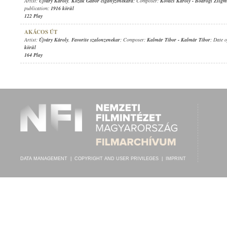
Artist:
Újváry Károly
,
Kozák Gábor cigányzenekara
; Composer:
Kovács Károly
-
Bodrogi Zsig
publication:
1916 körül
122 Play
AKÁCOS ÚT
Artist:
Újváry Károly
,
Favorite szalonzenekar
; Composer:
Kalmár Tibor
-
Kalmár Tibor
; Date 
körül
164 Play
DATA MANAGEMENT
|
COPYRIGHT AND USER PRIVILEGES
|
IMPRINT