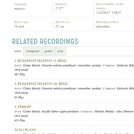
Language:
Duration:
Record number, sticker
magyar
2' 57"
number:
1-025637, 15625
Record type:
Record size:
Recording method:
78 rpm
25 cm
akusztikus
ÚJVÁRY KÁROLY
,
KOZÁK GÁBOR CIGÁNYZENEKARA
ARTIST:
artist
composer
genre
year
A BUDAPESTI TELEFON (I. RÉSZ)
Artist:
Újváry Károly
,
Favorite művészszemélyzete
,
ismeretlen zenekar
; Composer:
Zerkovitz Bél
1918 körül
307 Play
A BUDAPESTI TELEFON (II. RÉSZ)
Artist:
Újváry Károly
,
Favorite művészszemélyzete
,
ismeretlen zenekar
; Composer:
Zerkovitz Bél
1918 körül
81 Play
A TÉRKÉP
Artist:
Újváry Károly
,
Kozák Gábor cigányzenekara
; Composer:
Molnár Mihály
-
Gács Demeter
1915 körül
633 Play
ÁCSI CIGÁNY