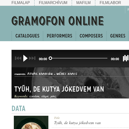
FILMALAP
FILMARCHÍVUM
MAFILM
FILMLABOR
00:00
00:00
ÖTVÖS ADORJÁN
-
MÉREI ADOLF
COMPOSER:
Tyűh, de kutya jókedvem van
Keywords:
szerelem
sláger
pénz
TWO-STEP
Title
GENRE:
Tyűh, de kutya jókedvem van