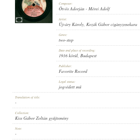
Composer:
Ötvös Adorján
-
Mérei Adolf
Artist:
Újváry Károly
,
Kozák Gábor cigányzenekara
1916 KÖRÜL
Genre:
PUBLICATION:
two-step
Date and place of recording:
1916 körül
, Budapest
Publisher:
Favorite Record
FAVORITE RECORD
Legal status:
PUBLISHER:
jogvédett mű
Translation of title:
-
Collection:
Kiss Gábor Zoltán gyűjtemény
1-025637
Note:
RECORD NUMBER:
-