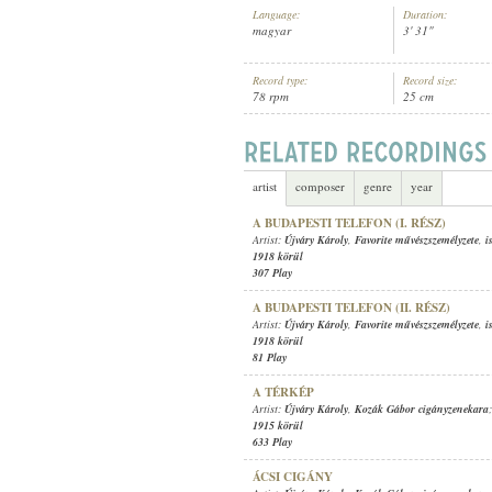
Language:
Duration:
magyar
3' 31"
Record type:
Record size:
78 rpm
25 cm
1915 KÖRÜL
PUBLICATION:
artist
composer
genre
year
A BUDAPESTI TELEFON (I. RÉSZ)
Artist:
Újváry Károly
,
Favorite művészszemélyzete
,
i
1918 körül
307 Play
A BUDAPESTI TELEFON (II. RÉSZ)
Artist:
Újváry Károly
,
Favorite művészszemélyzete
,
i
1918 körül
81 Play
A TÉRKÉP
Artist:
Újváry Károly
,
Kozák Gábor cigányzenekara
1915 körül
633 Play
ÁCSI CIGÁNY