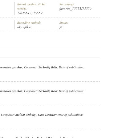
Record number, sticker
Recordpage:
number:
favorite_15555/15559
1-025612, 15559
Recording method:
Status:
akusztikus
jó
smeretlen zenekar
; Composer:
Zerkovitz Béla
; Date of publication:
smeretlen zenekar
; Composer:
Zerkovitz Béla
; Date of publication:
; Composer:
Molnár Mihály
-
Gács Demeter
; Date of publication: