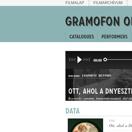
FILMALAP
FILMARCHÍVUM
00:00
FAVORITE RECORD
PUBLISHER:
Ott, ahol a Dnyeszt
Keywords:
szerelem
lemezcímke-mutáció
első vi
1-025612
Title
RECORD NUMBER:
Ott, ahol a D