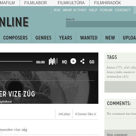
MAFILM
FILMLABOR
FILMKULTÚRA
FILMHIRADÓK
RSS
WHAT IS THIS?
HELP
FORUM
CONTACT
Listen!
Search:
Enrich!
Keep track of what is
happening!
Share!
HQ
GO
00:00
bánat (77)
,
első vil
lemezcímke-mutáció 
történelem (85)
er vize zúg
lágháború
No comment has been
144 plays
0 listener likes it
nyeszter vize zúg
New comment