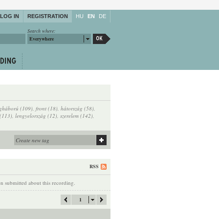
LOG IN
REGISTRATION
HU
EN
DE
Search where:
Everywhere
ágháború (109)
,
front (18)
,
hátország (58)
,
(113)
,
lengyelország (12)
,
szerelem (142)
,
RSS
 submitted about this recording.
1