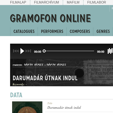
FILMALAP
FILMARCHÍVUM
MAFILM
FILMLABOR
00:00
00:00
DÓCZY JÓZSEF
-
DÓCZY JÓZSEF
COMPOSER:
Darumadár útnak indul
Keywords:
-
HALLGATÓ
Title
GENRE:
Darumadár útnak indul