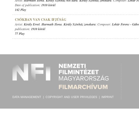
Artist:
Harmath Ilona
,
Király Színház női kara
,
Király Színház zenekara
; Composer:
Lehár F
Date of publication:
1910 körül
142 Play
CSÓKBAN VAN CSAK IFJÚSÁG
Artist:
Király Ernő
,
Harmath Ilona
,
Király Színház zenekara
; Composer:
Lehár Ferenc
-
Gábo
publication:
1910 körül
77 Play
DATA MANAGEMENT
|
COPYRIGHT AND USER PRIVILEGES
|
IMPRINT