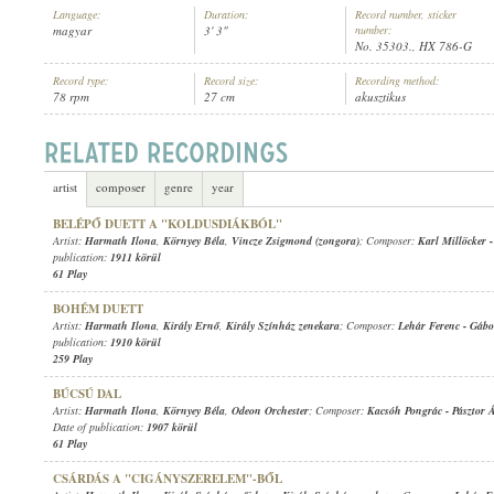
Language:
Duration:
Record number, sticker
magyar
3' 3"
number:
No. 35303., HX 786-G
Record type:
Record size:
Recording method:
78 rpm
27 cm
akusztikus
HARMATH ILONA
,
FARKAS PALI CIGÁNYZENEKARA
ARTIST:
artist
composer
genre
year
BELÉPŐ DUETT A "KOLDUSDIÁKBÓL"
Artist:
Harmath Ilona
,
Környey Béla
,
Vincze Zsigmond (zongora)
; Composer:
Karl Millöcker
publication:
1911 körül
61 Play
BOHÉM DUETT
Artist:
Harmath Ilona
,
Király Ernő
,
Király Színház zenekara
; Composer:
Lehár Ferenc
-
Gábo
publication:
1910 körül
259 Play
BÚCSÚ DAL
Artist:
Harmath Ilona
,
Környey Béla
,
Odeon Orchester
; Composer:
Kacsóh Pongrác
-
Pásztor 
Date of publication:
1907 körül
61 Play
CSÁRDÁS A "CIGÁNYSZERELEM"-BŐL