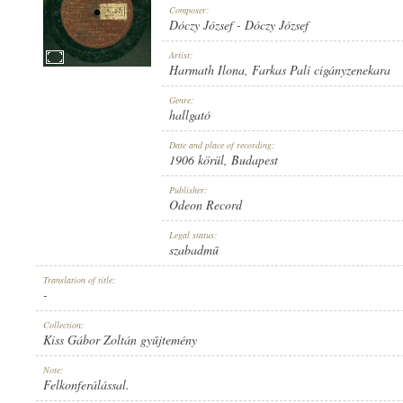
Composer:
Dóczy József
-
Dóczy József
Artist:
Harmath Ilona
,
Farkas Pali cigányzenekara
1906 KÖRÜL
Genre:
PUBLICATION:
hallgató
Date and place of recording:
1906 körül
, Budapest
Publisher:
Odeon Record
ODEON RECORD
Legal status:
PUBLISHER:
szabadmű
Translation of title:
-
Collection:
Kiss Gábor Zoltán gyűjtemény
NO. 35303.
Note:
RECORD NUMBER:
Felkonferálással.