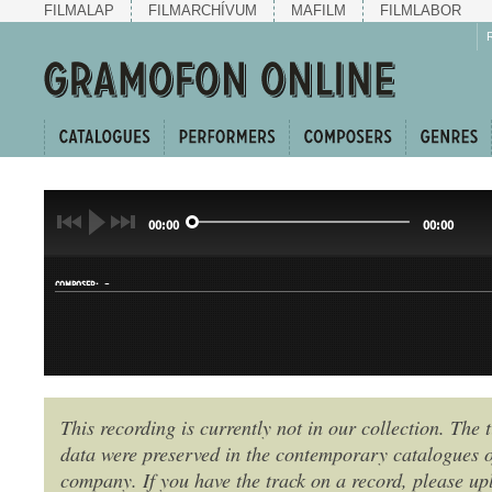
FILMALAP
FILMARCHÍVUM
MAFILM
FILMLABOR
00:00
00:00
-
COMPOSER:
This recording is currently not in our collection. The t
data were preserved in the contemporary catalogues o
GENRE:
company. If you have the track on a record, please uplo