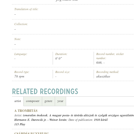
Translation of title:
-
Collection:
-
ARTIST:
Note:
-
Language:
Duration:
Record number, sticker
-
0' 0"
number:
686, -
Record type:
Record size:
Recording method:
78 rpm
-
akusztikus
artist
composer
genre
year
A TROMBITÁS
Artist:
ismeretlen énekesek
,
A magyar posta- és távírda altisztek és szolgák országos egyesületé
Hermann E. Darewski jr.
-
Weiner István
; Date of publication:
1910 körül
115 Play
CSÁRDÁS EGYVELEG