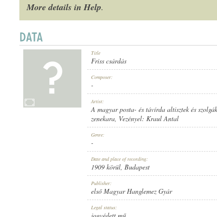
More details in Help
.
Title
1909 KÖRÜL
PUBLICATION:
Friss csárdás
Composer:
-
Artist:
A magyar posta- és távírda altisztek és szolgá
zenekara
, Vezényel:
Kraul Antal
ELSŐ MAGYAR HANGLEMEZ GYÁR
PUBLISHER:
Genre:
-
Date and place of recording:
1909 körül
, Budapest
Publisher:
első Magyar Hanglemez Gyár
686
RECORD NUMBER:
Legal status:
jogvédett mű