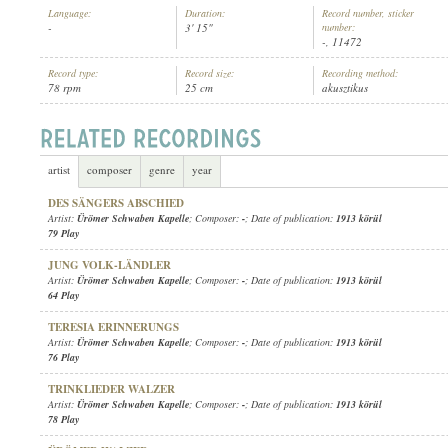
Language:
Duration:
Record number, sticker
-
3' 15"
number:
-, 11472
Record type:
Record size:
Recording method:
78 rpm
25 cm
akusztikus
ÜRÖMER SCHWABEN KAPELLE
ARTIST:
artist
composer
genre
year
DES SÄNGERS ABSCHIED
Artist:
Ürömer Schwaben Kapelle
; Composer:
-
; Date of publication:
1913 körül
79 Play
JUNG VOLK-LÄNDLER
Artist:
Ürömer Schwaben Kapelle
; Composer:
-
; Date of publication:
1913 körül
64 Play
TERESIA ERINNERUNGS
Artist:
Ürömer Schwaben Kapelle
; Composer:
-
; Date of publication:
1913 körül
76 Play
TRINKLIEDER WALZER
Artist:
Ürömer Schwaben Kapelle
; Composer:
-
; Date of publication:
1913 körül
78 Play