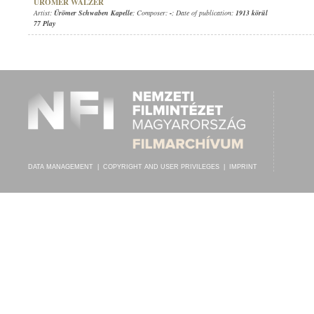
ÜRÖMER WALZER
Artist:
Ürömer Schwaben Kapelle
; Composer:
-
; Date of publication:
1913 körül
77 Play
DATA MANAGEMENT
|
COPYRIGHT AND USER PRIVILEGES
|
IMPRINT