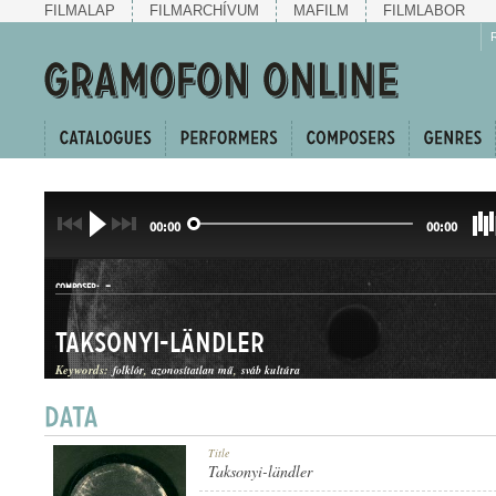
FILMALAP
FILMARCHÍVUM
MAFILM
FILMLABOR
00:00
00:00
-
COMPOSER:
Taksonyi-ländler
Keywords:
folklór
azonosítatlan mű
sváb kultúra
LÄNDLER
Title
GENRE:
Taksonyi-ländler