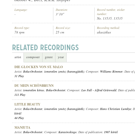
Language:
Duration:
Record number, sticker
-
3' 10"
number:
No. 13535, 13535
Record type:
Record size:
Recording method:
78 rpm
25 cm
akusztikus
BEKA-ORCHESTER
, VEZÉNYEL:
P. KARK
ARTIST:
artist
composer
genre
year
DIE GLOCKEN VON ST. MALO
Artist:
Beka-Orchester
,
ismeretlen zenész (harangjáték)
; Composer:
Williams Rimmer
; Date of
31 Play
DU MEIN SCHÖNBRUNN
Artist:
ismeretlen kórus
,
Beka-Orchester
; Composer:
Leo Fall
-
Alfred Grünwald
; Date of publ
111 Play
LITTLE BEAUTY
Artist:
Beka-Orchester
,
ismeretlen zenész (harangjáték)
; Composer:
Hans Christian Lumbye
; D
körül
44 Play
MANIUTA
Artist:
Beka-Orchester
; Composer:
Karasinskiego
; Date of publication:
1907 körül