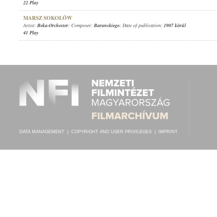
22 Play
MARSZ SOKOLÓW
Artist:
Beka-Orchester
; Composer:
Baranskiego
; Date of publication:
1907 körül
41 Play
DATA MANAGEMENT
|
COPYRIGHT AND USER PRIVILEGES
|
IMPRINT