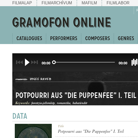
FILMALAP
FILMARCHÍVUM
MAFILM
FILMLABOR
00:00
00:00
JOSEF BAYER
COMPOSER:
Potpourri aus "Die Puppenfee" I. Teil
Keywords:
fantázia-jellemkép
romantika
babatündér
EGYVELEG
Title
GENRE:
Potpourri aus "Die Puppenfee" I. Teil