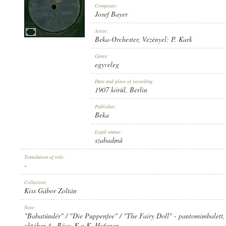
Composer:
Josef Bayer
Artist:
Beka-Orchester
, Vezényel:
P. Kark
1907 KÖRÜL
Genre:
PUBLICATION:
egyveleg
Date and place of recording:
1907 körül
, Berlin
Publisher:
Beka
BEKA
Legal status:
PUBLISHER:
szabadmű
Translation of title:
-
Collection:
Kiss Gábor Zoltán
NO. 13535
Note:
RECORD NUMBER:
"Babatündér" / "Die Puppenfee" / "The Fairy Doll" - pantomimbalett,
október 4., Bécs, K.u.K. Hofoper