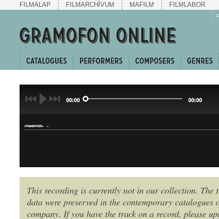
FILMALAP
FILMARCHÍVUM
MAFILM
FILMLABOR
00:00
00:00
-
COMPOSER:
This recording is currently not in our collection. The t
data were preserved in the contemporary catalogues o
GENRE:
company. If you have the track on a record, please uplo