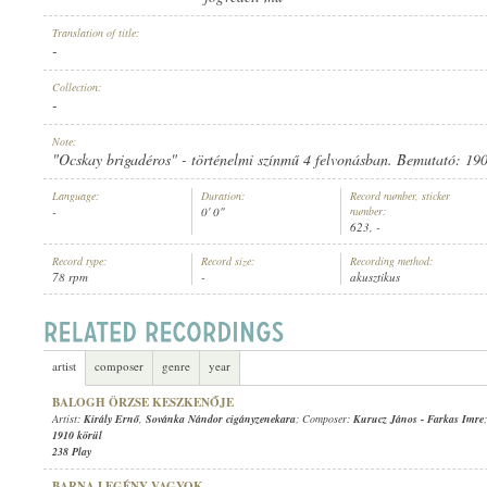
Translation of title:
-
Collection:
-
ARTIST:
Note:
"Ocskay brigadéros" - történelmi színmű 4 felvonásban. Bemutató: 1901
Language:
Duration:
Record number, sticker
-
0' 0"
number:
623, -
Record type:
Record size:
Recording method:
78 rpm
-
akusztikus
artist
composer
genre
year
BALOGH ÖRZSE KESZKENŐJE
Artist:
Király Ernő
,
Sovánka Nándor cigányzenekara
; Composer:
Kurucz János
-
Farkas Imre
1910 körül
238 Play
BARNA LEGÉNY VAGYOK