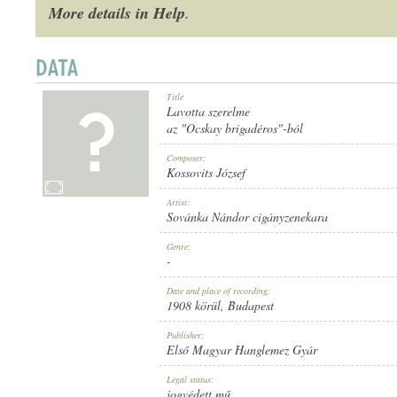
More details in Help
.
Title
1908 KÖRÜL
PUBLICATION:
Lavotta szerelme
az "Ocskay brigadéros"-ból
Composer:
Kossovits József
Artist:
Sovánka Nándor cigányzenekara
ELSŐ MAGYAR HANGLEMEZ GYÁR
PUBLISHER:
Genre:
-
Date and place of recording:
1908 körül
, Budapest
Publisher:
Első Magyar Hanglemez Gyár
623
RECORD NUMBER:
Legal status:
jogvédett mű