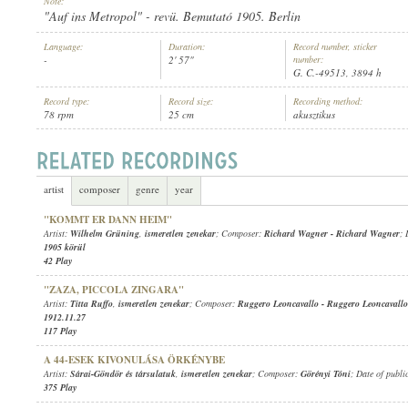
Note:
"Auf ins Metropol" - revü. Bemutató 1905. Berlin
Language:
Duration:
Record number, sticker
-
2' 57"
number:
G. C.-49513, 3894 h
Record type:
Record size:
Recording method:
ISMERETLEN ZENEKAR
,
GUIDO GIALDINI (FÜTTY)
ARTIST:
78 rpm
25 cm
akusztikus
artist
composer
genre
year
"KOMMT ER DANN HEIM"
Artist:
Wilhelm Grüning
,
ismeretlen zenekar
; Composer:
Richard Wagner
-
Richard Wagner
; 
1905 körül
42 Play
"ZAZA, PICCOLA ZINGARA"
Artist:
Titta Ruffo
,
ismeretlen zenekar
; Composer:
Ruggero Leoncavallo
-
Ruggero Leoncavallo
1912.11.27
117 Play
A 44-ESEK KIVONULÁSA ÖRKÉNYBE
Artist:
Sárai-Göndör és társulatuk
,
ismeretlen zenekar
; Composer:
Görényi Tóni
; Date of publi
375 Play