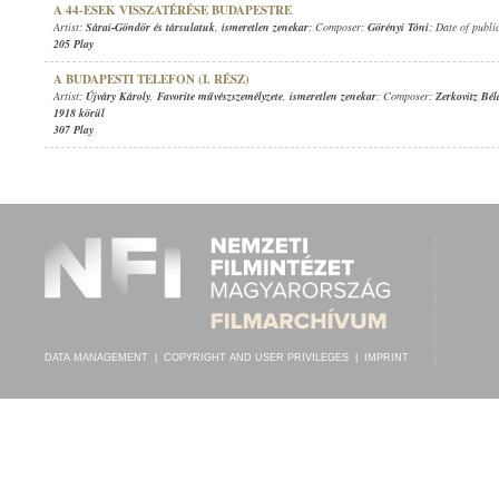
A 44-ESEK VISSZATÉRÉSE BUDAPESTRE
Artist:
Sárai-Göndör és társulatuk
,
ismeretlen zenekar
; Composer:
Görényi Tóni
; Date of publi
205 Play
A BUDAPESTI TELEFON (I. RÉSZ)
Artist:
Újváry Károly
,
Favorite művészszemélyzete
,
ismeretlen zenekar
; Composer:
Zerkovitz Bél
1918 körül
307 Play
DATA MANAGEMENT
|
COPYRIGHT AND USER PRIVILEGES
|
IMPRINT