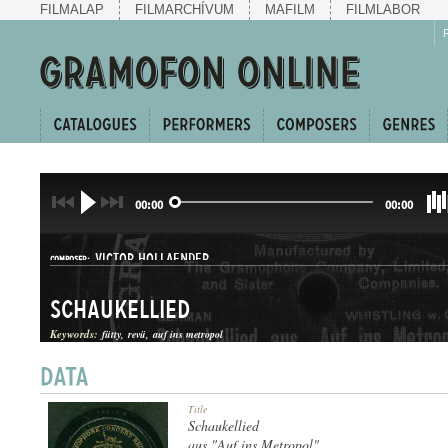
FILMALAP
FILMARCHÍVUM
MAFILM
FILMLABOR
00:00
00:00
VICTOR HOLLAENDER
COMPOSER:
Schaukellied
Keywords:
fütty
revü
auf ins metropol
KERINGŐ
Title
GENRE:
Schaukellied
aus "Auf ins Metropol"