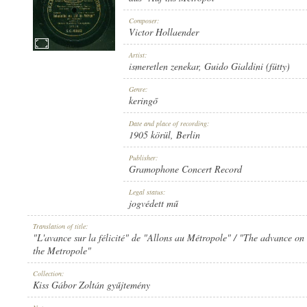
Composer:
Victor Hollaender
Artist:
ismeretlen zenekar
,
Guido Gialdini (fütty)
1905 KÖRÜL
PUBLICATION:
Genre:
keringő
Date and place of recording:
1905 körül
, Berlin
Publisher:
Gramophone Concert Record
GRAMOPHONE CONCERT RECORD
PUBLISHER:
Legal status:
jogvédett mű
Translation of title:
"L'avance sur la félicité" de "Allons au Métropole" / "The advance on
the Metropole"
Collection:
G. C.-49513
RECORD NUMBER:
Kiss Gábor Zoltán gyűjtemény