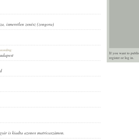
za
,
ismeretlen zenész (zongora)
recording:
If you want to publi
Budapest
register
or
log in
.
d
gyár is kiadta azonos matricaszámon.