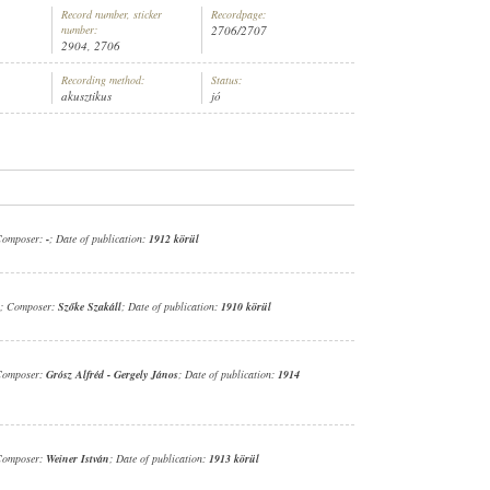
Record number, sticker
Recordpage:
number:
2706/2707
2904, 2706
Recording method:
Status:
akusztikus
jó
ENÉSZ (ZONGORA)
Composer:
-
; Date of publication:
1912 körül
; Composer:
Szőke Szakáll
; Date of publication:
1910 körül
Composer:
Grósz Alfréd
-
Gergely János
; Date of publication:
1914
Composer:
Weiner István
; Date of publication:
1913 körül