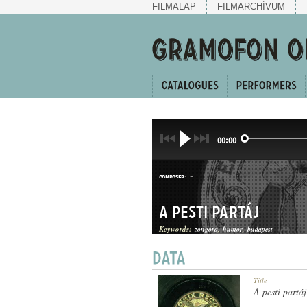
FILMALAP
FILMARCHÍVUM
00:00
-
COMPOSER:
A pesti partáj
Keywords:
zongora
humor
budapest
KUPLÉ
Title
GENRE:
A pesti partáj