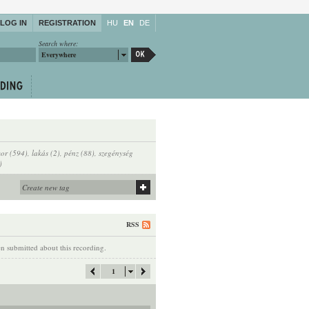
LOG IN
REGISTRATION
HU
EN
DE
Search where:
Everywhere
or (594)
,
lakás (2)
,
pénz (88)
,
szegénység
)
RSS
 submitted about this recording.
1