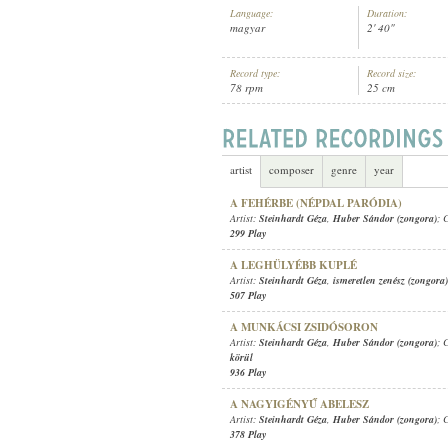
Language:
Duration:
magyar
2' 40"
Record type:
Record size:
78 rpm
25 cm
STEINHARDT GÉZA
,
ISMERETLEN Z
ARTIST:
artist
composer
genre
year
A FEHÉRBE (NÉPDAL PARÓDIA)
Artist:
Steinhardt Géza
,
Huber Sándor (zongora)
; 
299 Play
A LEGHÜLYÉBB KUPLÉ
Artist:
Steinhardt Géza
,
ismeretlen zenész (zongora)
507 Play
A MUNKÁCSI ZSIDÓSORON
Artist:
Steinhardt Géza
,
Huber Sándor (zongora)
; 
körül
936 Play
A NAGYIGÉNYŰ ABELESZ
Artist:
Steinhardt Géza
,
Huber Sándor (zongora)
; 
378 Play