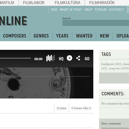
MAFILM
FILMLABOR
FILMKULTÚRA
FILMHIRADÓK
RSS
WHAT IS THIS?
HELP
FORUM
CONTACT
Listen!
Search:
Enrich!
Keep track of what is
happening!
Share!
HQ
GO
00:00
budapest (303)
,
hum
(42)
,
zongora (1074
No comment has been
83 plays
0 listener likes it
New comment