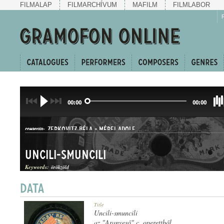
FILMALAP
FILMARCHÍVUM
MAFILM
FILMLABOR
00:00
00:00
ZERKOVITZ BÉLA
-
MÉREI ADOLF
COMPOSER:
Uncili-smuncili
Keywords:
örökzöld
OPERETTBETÉT
Title
GENRE:
Uncili-smuncili
az "Aranyeső" c. operettből