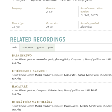
Language:
Duration:
Record number, sticker
-
2' 55"
number:
D 1142, 58678
Record type:
Record size:
Recording method:
78 rpm
25 cm
akusztikus
DIADAL ZENEKAR
ARTIST:
artist
composer
genre
year
BABA ESKÜVŐ
Artist:
Diadal zenekar
,
ismeretlen zenész (harangjáték)
; Composer:
-
; Date of publication:
1910 
110 Play
ESTÉRE INDUL AZ EZRED
Artist:
Sziklai József
,
Diadal zenekar
; Composer:
Leitner Pál
-
Leitner László
; Date of publicat
859 Play
HACACÁRÉ
Artist:
Diadal zenekar
; Composer:
Kálmán Imre
; Date of publication:
1913 körül
216 Play
HURRÁ FIÚK! MA UTOLJÁRA
Artist:
Sziklai József
,
Diadal zenekar
; Composer:
Buday Dénes
-
Lovászy Károly
; Date of publi
302 Play