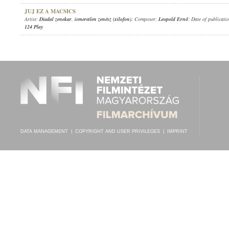
JUJ EZ A MACSICS
Artist:
Diadal zenekar
,
ismeretlen zenész (xilofon)
; Composer:
Leopold Ernő
; Date of publicati
124 Play
DATA MANAGEMENT
|
COPYRIGHT AND USER PRIVILEGES
|
IMPRINT