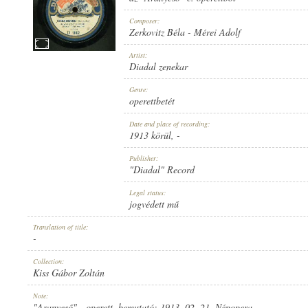
Composer:
Zerkovitz Béla
-
Mérei Adolf
Artist:
Diadal zenekar
1913 KÖRÜL
PUBLICATION:
Genre:
operettbetét
Date and place of recording:
1913 körül
, -
Publisher:
"Diadal" Record
"DIADAL" RECORD
PUBLISHER:
Legal status:
jogvédett mű
Translation of title:
-
Collection:
Kiss Gábor Zoltán
D 1142
RECORD NUMBER:
Note:
"Aranyeső" - operett, bemutató: 1913. 02. 21. Népopera